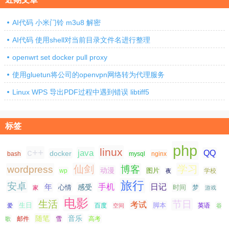
AI代码 小米门铃 m3u8 解密
AI代码 使用shell对当前目录文件名进行整理
openwrt set docker pull proxy
使用gluetun将公司的openvpn网络转为代理服务
Linux WPS 导出PDF过程中遇到错误 libtiff5
标签
php
linux
c++
java
QQ
docker
nginx
bash
mysql
仙剑
学习
wordpress
博客
动漫
图片
学校
wp
夜
旅行
安卓
手机
日记
年
感受
心情
时间
梦
家
游戏
电影
生活
节日
考试
生日
脚本
爱
百度
空间
英语
谷
随笔
音乐
高考
歌
邮件
雪