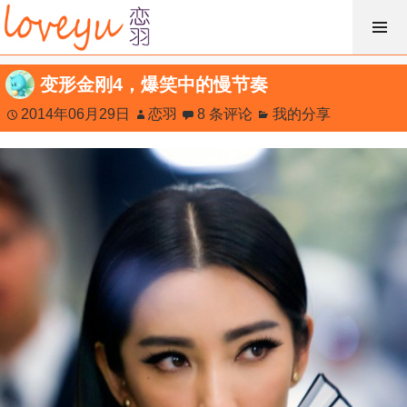
跳
过
内
变形金刚4，爆笑中的慢节奏
容
2014年06月29日
恋羽
8 条评论
我的分享