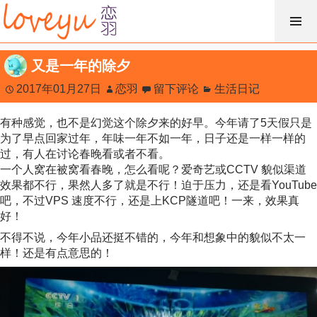
跳
过
内
又是一年的除夕
容
2017年01月27日
恋羽
留下评论
生活日记
有种感觉，也不是幻觉这个除夕来的好早。今年请了5天假只是
为了早点回家过年，年味一年不如一年，日子还是一样一样的
过，有人在讨论春晚看或者不看。
一个人窝在被窝看春晚，怎么看呢？爱奇艺或CCTV 貌似渠道
效果都不行，果然人多了就是不行！迫于压力，还是看YouTube
吧，不过VPS 速度不行，还是上KCP隧道吧！一来，效果真
好！
不得不说，今年小品还挺不错的，今年和想象中的貌似不太一
样！还是有点意思的！