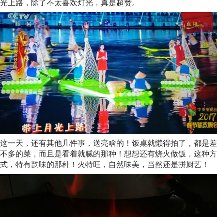
光上路，除了不太喜欢灯光，真是超赞。
这一天，还有其他几件事，送亮啥的！饭桌就懒得拍了，都是差
不多的菜，而且是看着就腻的那种！想想还有烧火做饭，这种方
式，特有韵味的那种！火特旺，自然味美，当然还是拼厨艺！