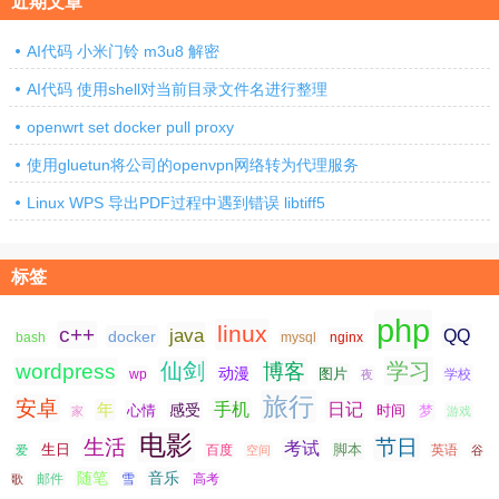
近期文章
AI代码 小米门铃 m3u8 解密
AI代码 使用shell对当前目录文件名进行整理
openwrt set docker pull proxy
使用gluetun将公司的openvpn网络转为代理服务
Linux WPS 导出PDF过程中遇到错误 libtiff5
标签
php
linux
c++
java
QQ
docker
nginx
bash
mysql
仙剑
学习
wordpress
博客
动漫
图片
学校
wp
夜
旅行
安卓
手机
日记
年
感受
心情
时间
梦
家
游戏
电影
生活
节日
考试
生日
脚本
爱
百度
空间
英语
谷
随笔
音乐
高考
歌
邮件
雪