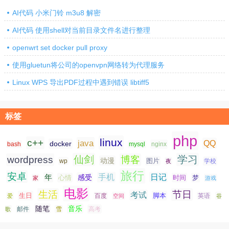
AI代码 小米门铃 m3u8 解密
AI代码 使用shell对当前目录文件名进行整理
openwrt set docker pull proxy
使用gluetun将公司的openvpn网络转为代理服务
Linux WPS 导出PDF过程中遇到错误 libtiff5
标签
php
linux
c++
java
QQ
docker
nginx
bash
mysql
仙剑
学习
wordpress
博客
动漫
图片
学校
wp
夜
旅行
安卓
手机
日记
年
感受
心情
时间
梦
家
游戏
电影
生活
节日
考试
生日
脚本
爱
百度
空间
英语
谷
随笔
音乐
高考
歌
邮件
雪