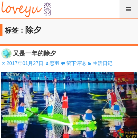
跳
过
内
除夕
标签：
容
又是一年的除夕
2017年01月27日
恋羽
留下评论
生活日记