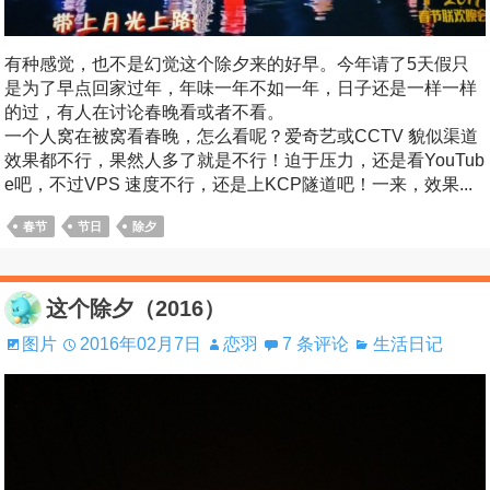
有种感觉，也不是幻觉这个除夕来的好早。今年请了5天假只
是为了早点回家过年，年味一年不如一年，日子还是一样一样
的过，有人在讨论春晚看或者不看。
一个人窝在被窝看春晚，怎么看呢？爱奇艺或CCTV 貌似渠道
效果都不行，果然人多了就是不行！迫于压力，还是看YouTub
e吧，不过VPS 速度不行，还是上KCP隧道吧！一来，效果...
春节
节日
除夕
这个除夕（2016）
图片
2016年02月7日
恋羽
7 条评论
生活日记