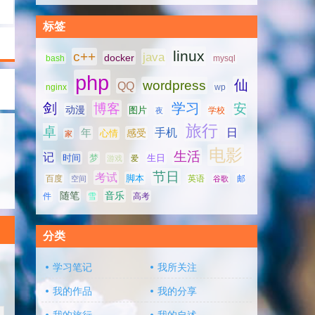
标签
linux
c++
java
docker
bash
mysql
php
仙
wordpress
QQ
nginx
wp
剑
学习
博客
安
动漫
图片
学校
夜
旅行
卓
手机
日
年
感受
心情
家
电影
生活
记
时间
梦
生日
游戏
爱
节日
考试
脚本
百度
空间
英语
谷歌
邮
随笔
音乐
高考
件
雪
分类
学习笔记
我所关注
我的作品
我的分享