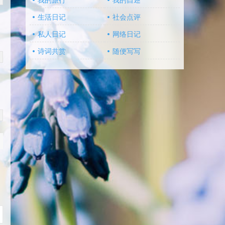
我的旅行
我的自述
生活日记
社会点评
私人日记
网络日记
诗词共赏
随便写写