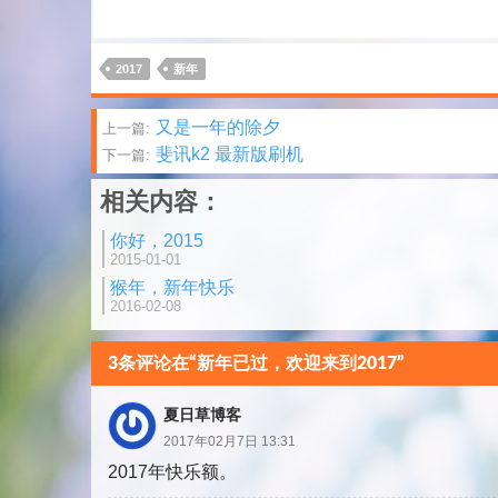
2017
新年
文
又是一年的除夕
上一篇:
斐讯k2 最新版刷机
下一篇:
章
相关内容：
分
你好，2015
页
2015-01-01
猴年，新年快乐
2016-02-08
3条评论在“新年已过，欢迎来到2017”
夏日草博客
2017年02月7日 13:31
2017年快乐额。