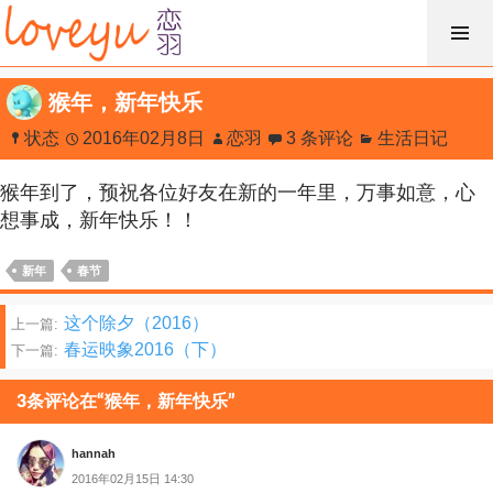
跳
过
内
猴年，新年快乐
容
状态
2016年02月8日
恋羽
3 条评论
生活日记
猴年到了，预祝各位好友在新的一年里，万事如意，心
想事成，新年快乐！！
新年
春节
文
这个除夕（2016）
上一篇:
春运映象2016（下）
下一篇:
章
分
3条评论在“猴年，新年快乐”
页
hannah
2016年02月15日 14:30