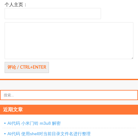
个人主页：
评
论
搜
索：
近期文章
AI代码 小米门铃 m3u8 解密
AI代码 使用shell对当前目录文件名进行整理