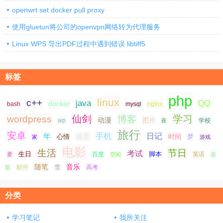
openwrt set docker pull proxy
使用gluetun将公司的openvpn网络转为代理服务
Linux WPS 导出PDF过程中遇到错误 libtiff5
标签
php
linux
c++
java
QQ
docker
nginx
bash
mysql
仙剑
学习
wordpress
博客
动漫
图片
学校
wp
夜
旅行
安卓
手机
日记
年
感受
心情
时间
梦
家
游戏
电影
生活
节日
考试
生日
脚本
爱
百度
空间
英语
谷
随笔
音乐
高考
歌
邮件
雪
分类
学习笔记
我所关注