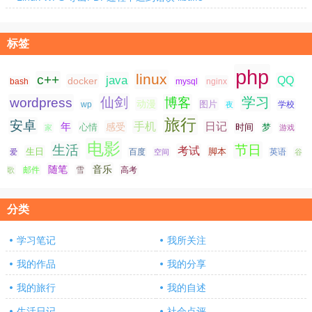
标签
php
linux
c++
java
QQ
docker
nginx
bash
mysql
仙剑
学习
wordpress
博客
动漫
图片
学校
wp
夜
旅行
安卓
手机
日记
年
感受
心情
时间
梦
家
游戏
电影
生活
节日
考试
生日
脚本
爱
百度
空间
英语
谷
随笔
音乐
高考
歌
邮件
雪
分类
学习笔记
我所关注
我的作品
我的分享
我的旅行
我的自述
生活日记
社会点评