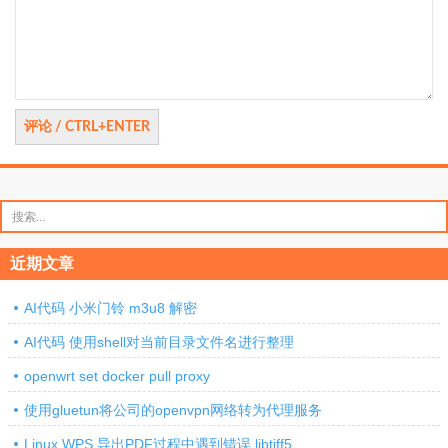
论
搜
索：
近期文章
AI代码 小米门铃 m3u8 解密
AI代码 使用shell对当前目录文件名进行整理
openwrt set docker pull proxy
使用gluetun将公司的openvpn网络转为代理服务
Linux WPS 导出PDF过程中遇到错误 libtiff5