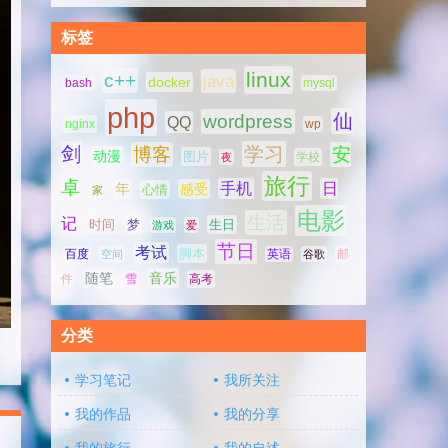
标签
linux
c++
java
docker
bash
mysql
php
仙
wordpress
QQ
nginx
wp
剑
学习
博客
安
动漫
图片
学校
夜
旅行
卓
手机
日
年
感受
心情
家
电影
生活
记
时间
梦
生日
游戏
爱
节日
考试
脚本
百度
空间
英语
谷歌
邮
随笔
音乐
高考
件
雪
分类
学习笔记
我所关注
我的作品
我的分享