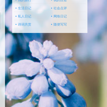
我的旅行
我的自述
生活日记
社会点评
私人日记
网络日记
诗词共赏
随便写写