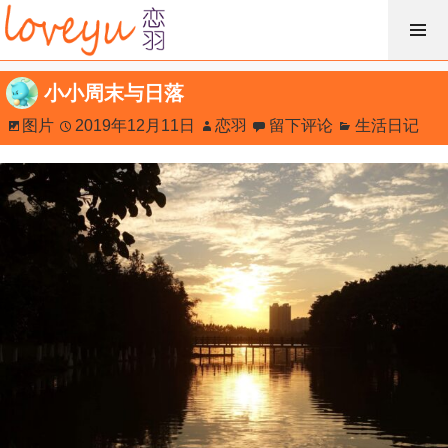
跳
过
内
小小周末与日落
容
图片
2019年12月11日
恋羽
留下评论
生活日记