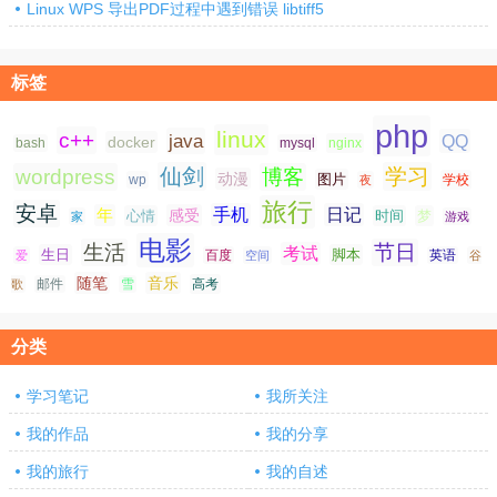
Linux WPS 导出PDF过程中遇到错误 libtiff5
标签
php
linux
c++
java
QQ
docker
nginx
bash
mysql
仙剑
学习
wordpress
博客
动漫
图片
学校
wp
夜
旅行
安卓
手机
日记
年
感受
心情
时间
梦
家
游戏
电影
生活
节日
考试
生日
脚本
爱
百度
空间
英语
谷
随笔
音乐
高考
歌
邮件
雪
分类
学习笔记
我所关注
我的作品
我的分享
我的旅行
我的自述