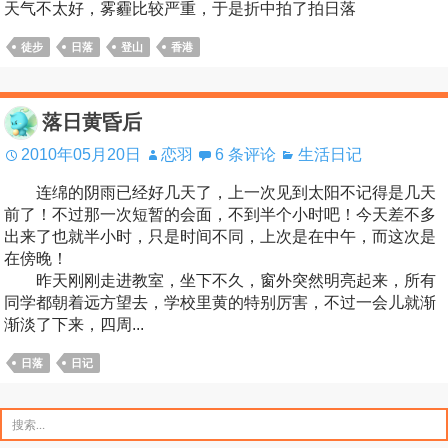
天气不太好，雾霾比较严重，于是折中拍了拍日落
徒步
日落
登山
香港
落日黄昏后
2010年05月20日
恋羽
6 条评论
生活日记
连绵的阴雨已经好几天了，上一次见到太阳不记得是几天
前了！不过那一次短暂的会面，不到半个小时吧！今天差不多
出来了也就半小时，只是时间不同，上次是在中午，而这次是
在傍晚！
昨天刚刚走进教室，坐下不久，窗外突然明亮起来，所有
同学都朝着远方望去，学校里黄的特别厉害，不过一会儿就渐
渐淡了下来，四周...
日落
日记
搜
索：