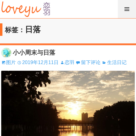
跳
过
内
日落
标签：
容
小小周末与日落
图片
2019年12月11日
恋羽
留下评论
生活日记