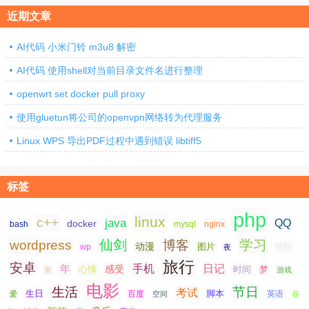
近期文章
AI代码 小米门铃 m3u8 解密
AI代码 使用shell对当前目录文件名进行整理
openwrt set docker pull proxy
使用gluetun将公司的openvpn网络转为代理服务
Linux WPS 导出PDF过程中遇到错误 libtiff5
标签
php
linux
c++
java
QQ
docker
nginx
bash
mysql
仙剑
学习
wordpress
博客
动漫
图片
学校
wp
夜
旅行
安卓
手机
日记
年
感受
心情
时间
梦
家
游戏
电影
生活
节日
考试
生日
脚本
爱
百度
空间
英语
谷