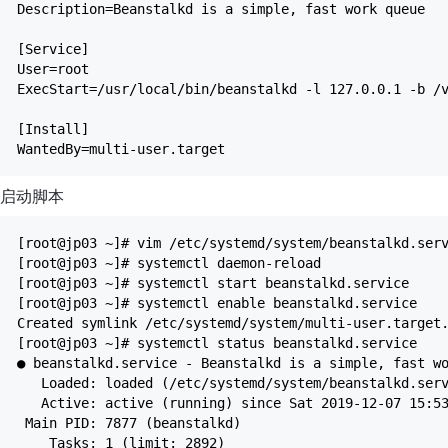
Description=Beanstalkd is a simple, fast work queue
[Service]
User=root
ExecStart=/usr/local/bin/beanstalkd -l 127.0.0.1 -b /
[Install]
WantedBy=multi-user.target
启动脚本
[root@jp03 ~]# vim /etc/systemd/system/beanstalkd.ser
[root@jp03 ~]# systemctl daemon-reload
[root@jp03 ~]# systemctl start beanstalkd.service
[root@jp03 ~]# systemctl enable beanstalkd.service
Created symlink /etc/systemd/system/multi-user.target
[root@jp03 ~]# systemctl status beanstalkd.service
● beanstalkd.service - Beanstalkd is a simple, fast w
Loaded: loaded (/etc/systemd/system/beanstalkd.servi
Active: active (running) since Sat 2019-12-07 15:53
Main PID: 7877 (beanstalkd)
Tasks: 1 (limit: 2892)