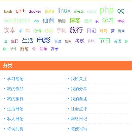
php
linux
c++
java
QQ
docker
nginx
bash
mysql
仙剑
学习
wordpress
博客
动漫
图片
学校
wp
夜
旅行
安卓
手机
日记
年
感受
心情
时间
梦
家
游戏
电影
生活
节日
考试
生日
脚本
爱
百度
空间
英语
谷
随笔
音乐
高考
歌
邮件
雪
分类
学习笔记
我所关注
我的作品
我的分享
我的旅行
我的自述
生活日记
社会点评
私人日记
网络日记
诗词共赏
随便写写