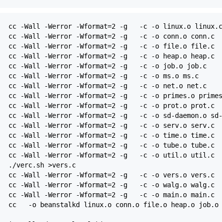
cc -Wall -Werror -Wformat=2 -g -c -o linux.o linux.
cc -Wall -Werror -Wformat=2 -g -c -o conn.o conn.c
cc -Wall -Werror -Wformat=2 -g -c -o file.o file.c
cc -Wall -Werror -Wformat=2 -g -c -o heap.o heap.c
cc -Wall -Werror -Wformat=2 -g -c -o job.o job.c
cc -Wall -Werror -Wformat=2 -g -c -o ms.o ms.c
cc -Wall -Werror -Wformat=2 -g -c -o net.o net.c
cc -Wall -Werror -Wformat=2 -g -c -o primes.o prime
cc -Wall -Werror -Wformat=2 -g -c -o prot.o prot.c
cc -Wall -Werror -Wformat=2 -g -c -o sd-daemon.o sd-
cc -Wall -Werror -Wformat=2 -g -c -o serv.o serv.c
cc -Wall -Werror -Wformat=2 -g -c -o time.o time.c
cc -Wall -Werror -Wformat=2 -g -c -o tube.o tube.c
cc -Wall -Werror -Wformat=2 -g -c -o util.o util.c
./verc.sh >vers.c
cc -Wall -Werror -Wformat=2 -g -c -o vers.o vers.c
cc -Wall -Werror -Wformat=2 -g -c -o walg.o walg.c
cc -Wall -Werror -Wformat=2 -g -c -o main.o main.c
cc -o beanstalkd linux.o conn.o file.o heap.o job.o m