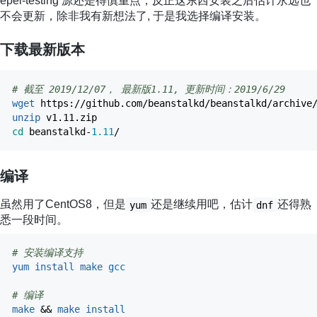
epel-testing 源还是得慎重点，反正这东西安装之后估计永远也
不会更新，除非我有新想法了, 于是我选择编译安装。
下载最新版本
# 截至 2019/12/07， 最新版1.11, 更新时间：2019/6/29
wget
https:
//
github.com
/
beanstalkd
/
beanstalkd
/
archive
unzip
v1.11.zip
cd
beanstalkd-
1.11
/
编译
虽然用了CentOS8，但是
还是继续用吧，估计
还得熟
yum
dnf
悉一段时间。
# 安装编译支持
yum install
make
gcc
# 编译
make
&&
make
install