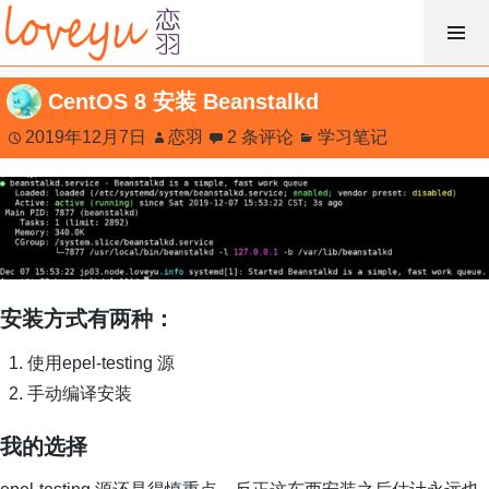
跳
过
内
CentOS 8 安装 Beanstalkd
容
2019年12月7日
恋羽
2 条评论
学习笔记
安装方式有两种：
使用epel-testing 源
手动编译安装
我的选择