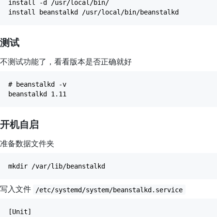
install -d /usr/local/bin/
install beanstalkd /usr/local/bin/beanstalkd
测试
不测试功能了，看看版本是否正确就好
# beanstalkd -v
beanstalkd 1.11
开机自启
准备数据文件夹
mkdir /var/lib/beanstalkd
写入文件
/etc/systemd/system/beanstalkd.service
[Unit]