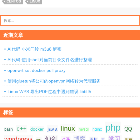
CENTOS
LINUX
搜
索：
近期文章
AI代码 小米门铃 m3u8 解密
AI代码 使用shell对当前目录文件名进行整理
openwrt set docker pull proxy
使用gluetun将公司的openvpn网络转为代理服务
Linux WPS 导出PDF过程中遇到错误 libtiff5
标签
php
linux
c++
java
QQ
docker
nginx
bash
mysql
仙剑
学习
wordpress
博客
动漫
图片
学校
wp
夜