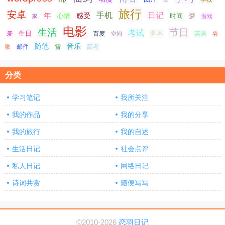
旅行
安卓
手机
日记
年
感受
心情
时间
梦
家
游戏
电影
生活
节日
考试
生日
脚本
爱
百度
空间
英语
谷
随笔
音乐
高考
歌
邮件
雪
分类
学习笔记
我所关注
我的作品
我的分享
我的旅行
我的自述
生活日记
社会点评
私人日记
网络日记
诗词共赏
随便写写
©2010-2026
恋羽日记