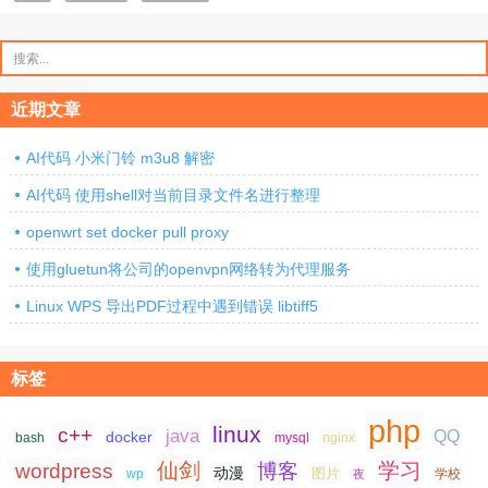
搜
索：
近期文章
AI代码 小米门铃 m3u8 解密
AI代码 使用shell对当前目录文件名进行整理
openwrt set docker pull proxy
使用gluetun将公司的openvpn网络转为代理服务
Linux WPS 导出PDF过程中遇到错误 libtiff5
标签
php
linux
c++
java
QQ
docker
nginx
bash
mysql
仙剑
学习
wordpress
博客
动漫
图片
学校
wp
夜