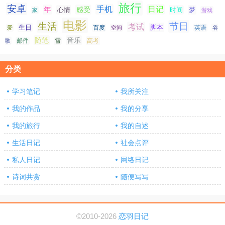
旅行
安卓
手机
日记
年
感受
心情
时间
梦
家
游戏
电影
生活
节日
考试
生日
脚本
爱
百度
空间
英语
谷
随笔
音乐
高考
歌
邮件
雪
分类
学习笔记
我所关注
我的作品
我的分享
我的旅行
我的自述
生活日记
社会点评
私人日记
网络日记
诗词共赏
随便写写
©2010-2026
恋羽日记