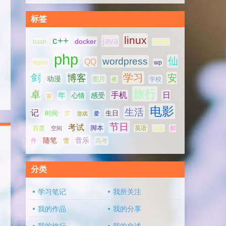
标签
linux
c++
java
docker
bash
mysql
php
仙
wordpress
QQ
nginx
wp
剑
学习
博客
安
动漫
图片
学校
夜
旅行
卓
手机
日
年
感受
心情
家
电影
生活
记
时间
梦
生日
游戏
爱
节日
考试
脚本
百度
空间
英语
谷歌
邮
随笔
音乐
高考
件
雪
分类
学习笔记
我所关注
我的作品
我的分享