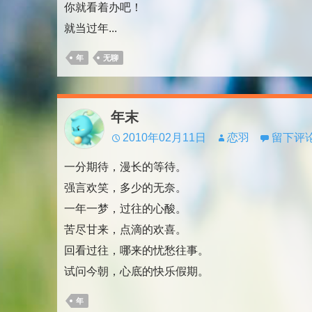
你就看着办吧！
就当过年...
年
无聊
年末
2010年02月11日
恋羽
留下评
一分期待，漫长的等待。
强言欢笑，多少的无奈。
一年一梦，过往的心酸。
苦尽甘来，点滴的欢喜。
回看过往，哪来的忧愁往事。
试问今朝，心底的快乐假期。
年