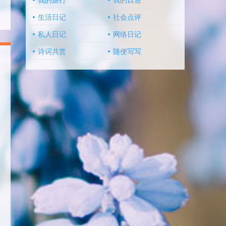
我的旅行
我的自述
生活日记
社会点评
私人日记
网络日记
诗词共赏
随便写写