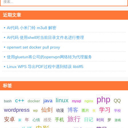
索：
近期文章
AI代码 小米门铃 m3u8 解密
AI代码 使用shell对当前目录文件名进行整理
openwrt set docker pull proxy
使用gluetun将公司的openvpn网络转为代理服务
Linux WPS 导出PDF过程中遇到错误 libtiff5
标签
php
linux
c++
java
QQ
docker
nginx
bash
mysql
仙剑
学习
wordpress
博客
动漫
图片
学校
wp
夜
旅行
安卓
手机
日记
年
感受
心情
时间
梦
家
游戏