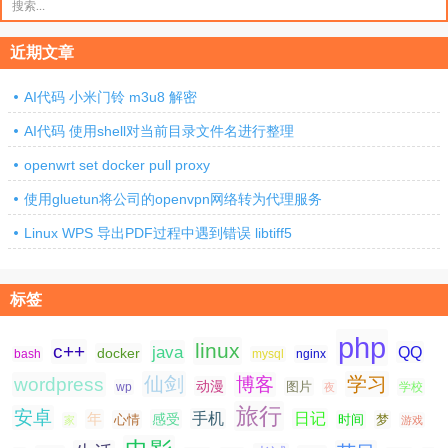
索：
近期文章
AI代码 小米门铃 m3u8 解密
AI代码 使用shell对当前目录文件名进行整理
openwrt set docker pull proxy
使用gluetun将公司的openvpn网络转为代理服务
Linux WPS 导出PDF过程中遇到错误 libtiff5
标签
php
linux
c++
java
QQ
docker
nginx
bash
mysql
仙剑
学习
wordpress
博客
动漫
图片
学校
wp
夜
旅行
安卓
手机
日记
年
感受
心情
时间
梦
家
游戏