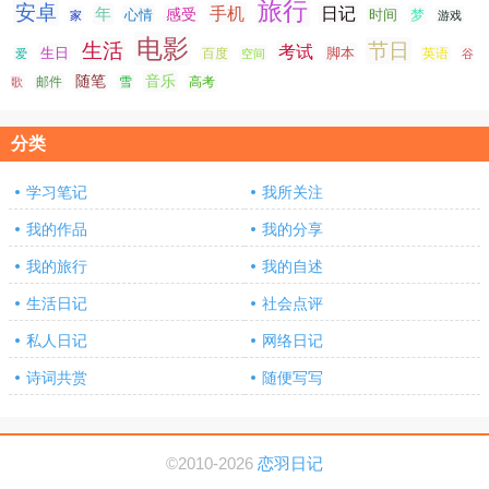
旅行
安卓
手机
日记
年
感受
心情
时间
梦
家
游戏
电影
生活
节日
考试
生日
脚本
爱
百度
空间
英语
谷
随笔
音乐
高考
歌
邮件
雪
分类
学习笔记
我所关注
我的作品
我的分享
我的旅行
我的自述
生活日记
社会点评
私人日记
网络日记
诗词共赏
随便写写
©2010-2026
恋羽日记