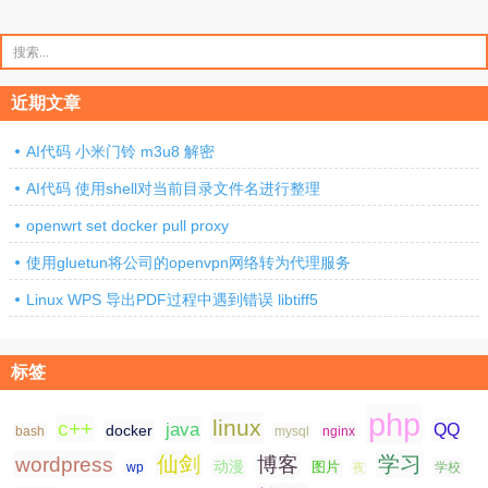
搜
索：
近期文章
AI代码 小米门铃 m3u8 解密
AI代码 使用shell对当前目录文件名进行整理
openwrt set docker pull proxy
使用gluetun将公司的openvpn网络转为代理服务
Linux WPS 导出PDF过程中遇到错误 libtiff5
标签
php
linux
c++
java
QQ
docker
nginx
bash
mysql
仙剑
学习
wordpress
博客
动漫
图片
学校
wp
夜