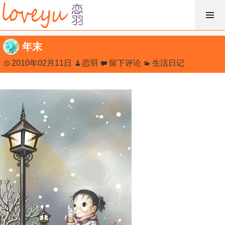
跳
过
内
年末
容
2010年02月11日
恋羽
留下评论
生活日记