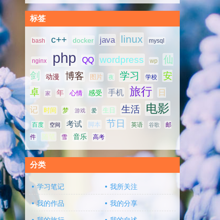
标签
linux
c++
java
docker
bash
mysql
php
仙
wordpress
QQ
nginx
wp
剑
学习
博客
安
动漫
图片
学校
夜
旅行
卓
手机
日
年
感受
心情
家
电影
生活
记
时间
梦
生日
游戏
爱
节日
考试
脚本
百度
空间
英语
谷歌
邮
随笔
音乐
高考
件
雪
分类
学习笔记
我所关注
我的作品
我的分享