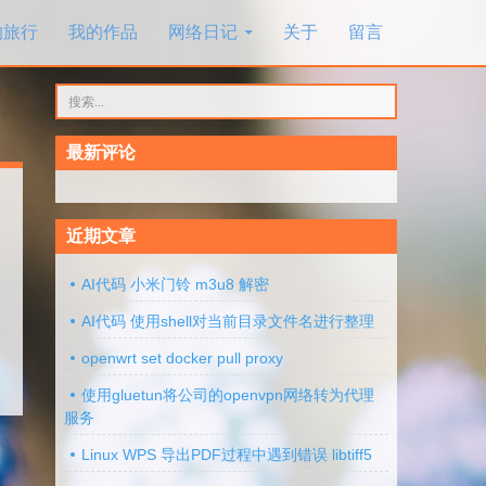
的旅行
我的作品
网络日记
关于
留言
搜
索：
最新评论
近期文章
AI代码 小米门铃 m3u8 解密
AI代码 使用shell对当前目录文件名进行整理
openwrt set docker pull proxy
使用gluetun将公司的openvpn网络转为代理
服务
Linux WPS 导出PDF过程中遇到错误 libtiff5