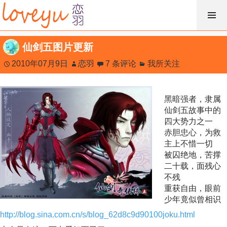
跳
过
内
仙剑五图片更新
容
2010年07月9日
恋羽
7 条评论
我所关注
黑暗强者，隶属
仙剑五故事中的
四大势力之一
赤胆忠心，为救
主上不惜一切
被囚绝地，苦撑
二十载，面残心
不残
重获自由，眼前
少年竟似曾相识
http://blog.sina.com.cn/s/blog_62d8c9d90100joku.html