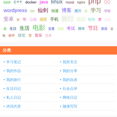
php
linux
c++
java
QQ
docker
nginx
bash
mysql
仙剑
学习
wordpress
博客
动漫
图片
学校
wp
夜
旅行
安卓
手机
日记
年
感受
心情
时间
梦
家
游戏
电影
生活
节日
考试
生日
脚本
爱
百度
空间
英语
谷
随笔
音乐
高考
歌
邮件
雪
分类
学习笔记
我所关注
我的作品
我的分享
我的旅行
我的自述
生活日记
社会点评
私人日记
网络日记
诗词共赏
随便写写