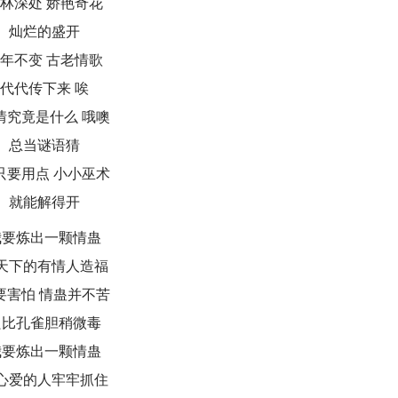
林深处 娇艳奇花
灿烂的盛开
年不变 古老情歌
代代传下来 唉
情究竟是什么 哦噢
总当谜语猜
只要用点 小小巫术
就能解得开
我要炼出一颗情蛊
天下的有情人造福
要害怕 情蛊并不苦
只比孔雀胆稍微毒
我要炼出一颗情蛊
心爱的人牢牢抓住