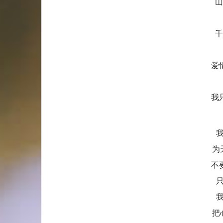
山
千
爱
我
为
不
把