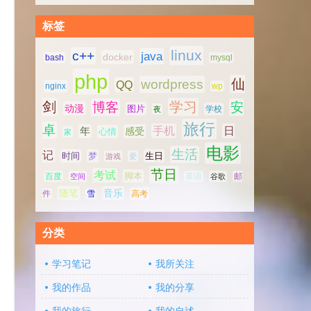
标签
linux
c++
java
docker
bash
mysql
php
仙
wordpress
QQ
nginx
wp
剑
学习
博客
安
动漫
图片
学校
夜
旅行
卓
手机
日
年
感受
心情
家
电影
生活
记
时间
梦
生日
游戏
爱
节日
考试
脚本
百度
空间
英语
谷歌
邮
随笔
音乐
高考
件
雪
分类
学习笔记
我所关注
我的作品
我的分享