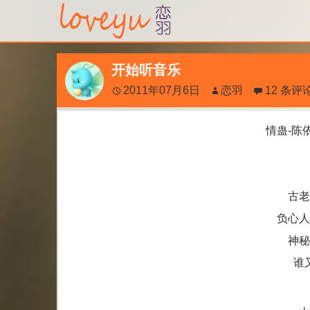
开始听音乐
2011年07月6日
恋羽
12 条评
情蛊-陈
古老
负心人
神秘
谁