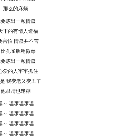
那么的麻烦
我要炼出一颗情蛊
天下的有情人造福
要害怕 情蛊并不苦
只比孔雀胆稍微毒
我要炼出一颗情蛊
心爱的人牢牢抓住
是 我变老又变丑了
他眼睛也迷糊
嘿～ 嘿啰嘿啰嘿
嘿～ 嘿啰嘿啰嘿
嘿～ 嘿啰嘿啰嘿
嘿～ 嘿啰嘿啰嘿