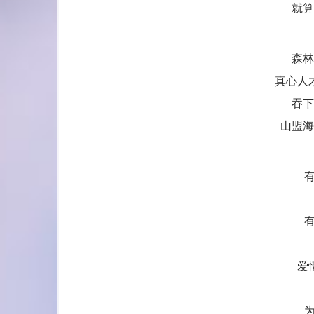
就算
森林
真心人
吞下
山盟海
爱