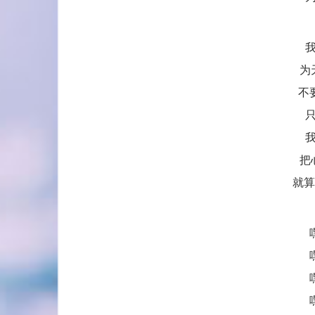
为
不
把
就算