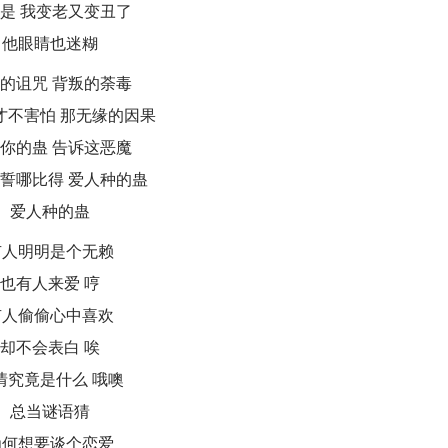
是 我变老又变丑了
他眼睛也迷糊
的诅咒 背叛的荼毒
才不害怕 那无缘的因果
你的蛊 告诉这恶魔
誓哪比得 爱人种的蛊
爱人种的蛊
有人明明是个无赖
也有人来爱 哼
有人偷偷心中喜欢
却不会表白 唉
情究竟是什么 哦噢
总当谜语猜
为何想要谈个恋爱