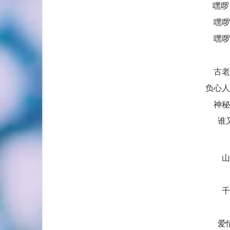
嘿啰
嘿啰
嘿啰
古老
负心人
神秘
谁
山
千
爱