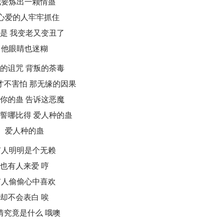
我要炼出一颗情蛊
心爱的人牢牢抓住
是 我变老又变丑了
他眼睛也迷糊
的诅咒 背叛的荼毒
才不害怕 那无缘的因果
你的蛊 告诉这恶魔
誓哪比得 爱人种的蛊
爱人种的蛊
有人明明是个无赖
也有人来爱 哼
有人偷偷心中喜欢
却不会表白 唉
情究竟是什么 哦噢