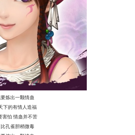
我要炼出一颗情蛊
天下的有情人造福
要害怕 情蛊并不苦
只比孔雀胆稍微毒