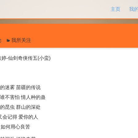
跳过内容
主页
我
论
我所关注
依婷-仙剑奇侠传五(小蛮)
的迷雾 苗疆的传说
谁不害怕 情人种的蛊
的昆虫 群山的深处
又会记得 爱你的人
如何用心良苦