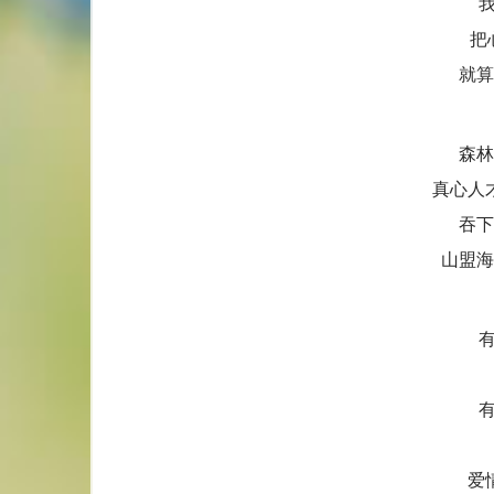
把
就算
森林
真心人
吞下
山盟海
爱