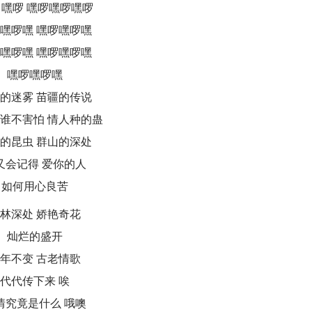
 嘿啰 嘿啰嘿啰嘿啰
嘿啰嘿 嘿啰嘿啰嘿
嘿啰嘿 嘿啰嘿啰嘿
嘿啰嘿啰嘿
的迷雾 苗疆的传说
谁不害怕 情人种的蛊
的昆虫 群山的深处
又会记得 爱你的人
如何用心良苦
林深处 娇艳奇花
灿烂的盛开
年不变 古老情歌
代代传下来 唉
情究竟是什么 哦噢