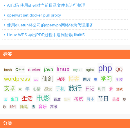
AI代码 使用shell对当前目录文件名进行整理
openwrt set docker pull proxy
使用gluetun将公司的openvpn网络转为代理服务
Linux WPS 导出PDF过程中遇到错误 libtiff5
标签
php
linux
c++
java
QQ
docker
nginx
bash
mysql
仙剑
学习
wordpress
博客
动漫
图片
学校
wp
夜
旅行
安卓
手机
日记
年
感受
心情
时间
梦
家
游戏
电影
生活
节日
考试
生日
脚本
爱
百度
空间
英语
谷
随笔
音乐
高考
歌
邮件
雪
分类