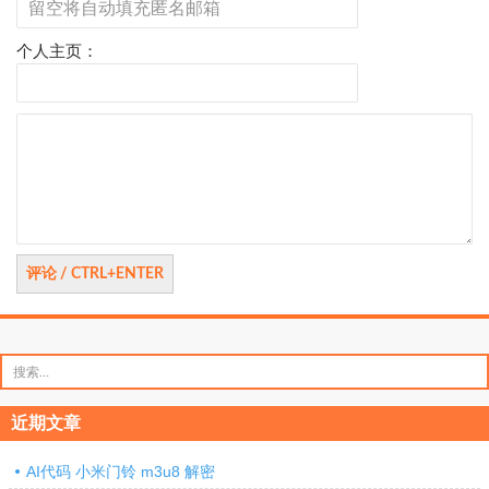
个人主页：
评
论
搜
索：
近期文章
AI代码 小米门铃 m3u8 解密