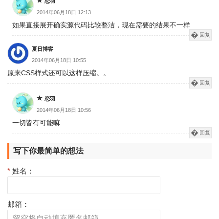
恋羽
2014年06月18日 12:13
如果直接展开确实源代码比较整洁，现在需要的结果不一样
回复
夏日博客
2014年06月18日 10:55
原来CSS样式还可以这样压缩。。
回复
恋羽
2014年06月18日 10:56
一切皆有可能嘛
回复
写下你最简单的想法
*
姓名：
邮箱：