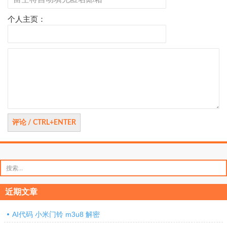
个人主页：
评
论
搜
索：
近期文章
AI代码 小米门铃 m3u8 解密