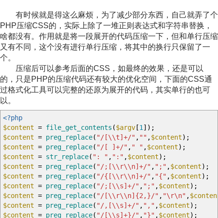
有时候就是得这么麻烦，为了减少部分东西，自己就弄了个
PHP压缩CSS的，实际上除了一堆正则表达式和字符串替换，
啥都没有。作用就是将一段展开的代码压缩一下，但和单行压缩
又有不同，这个没有进行单行压缩，将其中的换行只保留了一
个。
压缩后可以参考后面的CSS，如最终的效果，还是可以
的，只是PHP的压缩代码还有较大的优化空间，下面的CSS通
过格式化工具可以完整的还原为展开的代码，其实单行的也可
以。
<?php
$content
=
file_get_contents
(
$argv
[
1
]
)
;
$content
=
preg_replace
(
"/[
\\
t]+/"
,
""
,
$content
)
;
$content
=
preg_replace
(
"/[ ]+/"
,
" "
,
$content
)
;
$content
=
str_replace
(
": "
,
":"
,
$content
)
;
$content
=
preg_replace
(
"/;[
\\
r
\\
n]+/"
,
";"
,
$content
)
;
$content
=
preg_replace
(
"/{[
\\
r
\\
n]+/"
,
"{"
,
$content
)
;
$content
=
preg_replace
(
"/;[
\\
s]+/"
,
";"
,
$content
)
;
$content
=
preg_replace
(
"/[
\\
r
\\
n]{2,}/"
,
"
\r
\n
"
,
$conten
$content
=
preg_replace
(
"/,[
\\
s]+/"
,
","
,
$content
)
;
$content
=
preg_replace
(
"/[
\\
s]+}/"
,
"}"
,
$content
)
;