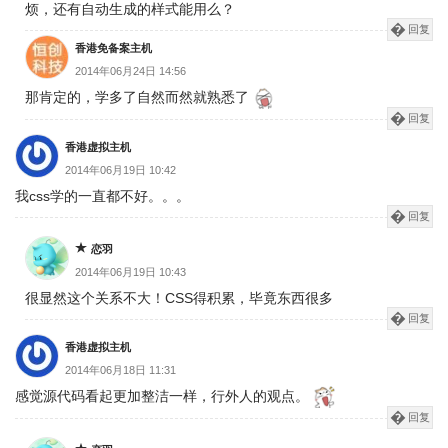
烦，还有自动生成的样式能用么？
回复
香港免备案主机
2014年06月24日 14:56
那肯定的，学多了自然而然就熟悉了
回复
香港虚拟主机
2014年06月19日 10:42
我css学的一直都不好。。。
回复
恋羽
2014年06月19日 10:43
很显然这个关系不大！CSS得积累，毕竟东西很多
回复
香港虚拟主机
2014年06月18日 11:31
感觉源代码看起更加整洁一样，行外人的观点。
回复