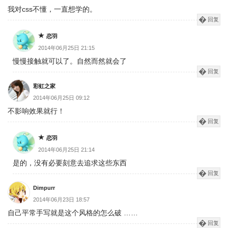
我对css不懂，一直想学的。
回复
恋羽
2014年06月25日 21:15
慢慢接触就可以了。自然而然就会了
回复
彩虹之家
2014年06月25日 09:12
不影响效果就行！
回复
恋羽
2014年06月25日 21:14
是的，没有必要刻意去追求这些东西
回复
Dimpurr
2014年06月23日 18:57
自己平常手写就是这个风格的怎么破 ……
回复