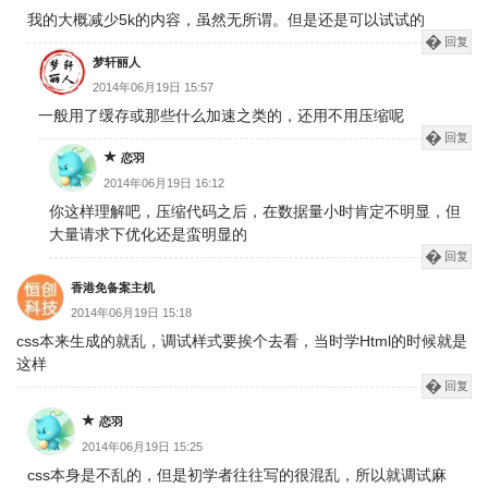
我的大概减少5k的内容，虽然无所谓。但是还是可以试试的
回复
梦轩丽人
2014年06月19日 15:57
一般用了缓存或那些什么加速之类的，还用不用压缩呢
回复
恋羽
2014年06月19日 16:12
你这样理解吧，压缩代码之后，在数据量小时肯定不明显，但
大量请求下优化还是蛮明显的
回复
香港免备案主机
2014年06月19日 15:18
css本来生成的就乱，调试样式要挨个去看，当时学Html的时候就是
这样
回复
恋羽
2014年06月19日 15:25
css本身是不乱的，但是初学者往往写的很混乱，所以就调试麻