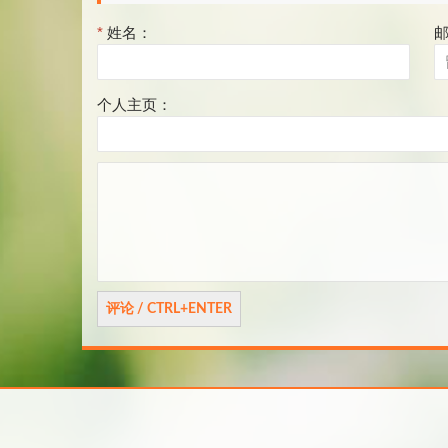
页
*
姓名：
个人主页：
评
论