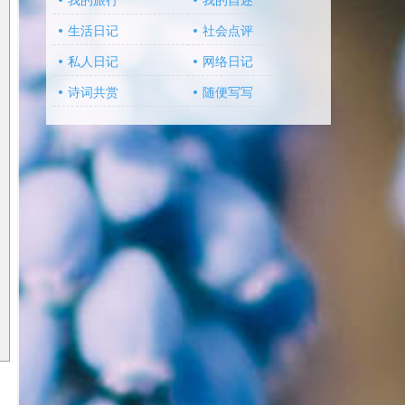
我的旅行
我的自述
生活日记
社会点评
私人日记
网络日记
诗词共赏
随便写写