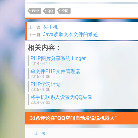
PHP
QQ
空间
文
买手机
上一篇:
Java读取文本文件的难题
下一篇:
章
相关内容：
分
PHP图片分享系统 Linger
页
2014-08-17
单文件PHP文件管理器
2015-01-06
PHP学习计划
2015-01-08
将手机联系人设置为QQ头像
2014-07-01
31条评论在“QQ空间自动发说说机器人”
评
← 上一页