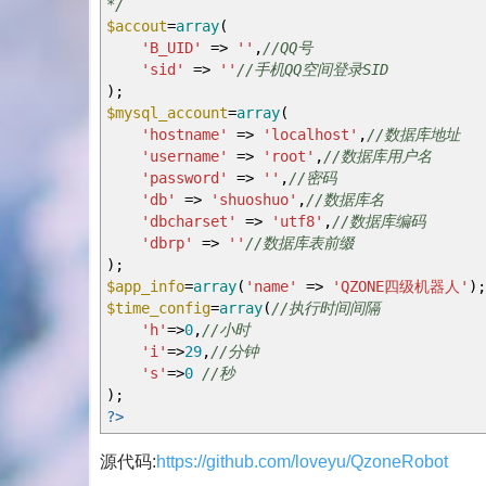
*/
$accout
=
array
(
'B_UID'
=>
''
,
//QQ号
'sid'
=>
''
//手机QQ空间登录SID
)
;
$mysql_account
=
array
(
'hostname'
=>
'localhost'
,
//数据库地址
'username'
=>
'root'
,
//数据库用户名
'password'
=>
''
,
//密码
'db'
=>
'shuoshuo'
,
//数据库名
'dbcharset'
=>
'utf8'
,
//数据库编码
'dbrp'
=>
''
//数据库表前缀
)
;
$app_info
=
array
(
'name'
=>
'QZONE四级机器人'
)
;
$time_config
=
array
(
//执行时间间隔
'h'
=>
0
,
//小时
'i'
=>
29
,
//分钟
's'
=>
0
//秒
)
;
?>
源代码:
https://github.com/loveyu/QzoneRobot