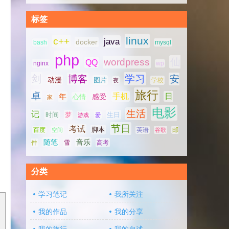
标签
linux
c++
java
docker
bash
mysql
php
仙
wordpress
QQ
nginx
wp
剑
学习
博客
安
动漫
图片
学校
夜
旅行
卓
手机
日
年
感受
心情
家
电影
生活
记
时间
梦
生日
游戏
爱
节日
考试
脚本
百度
空间
英语
谷歌
邮
随笔
音乐
高考
件
雪
分类
学习笔记
我所关注
我的作品
我的分享