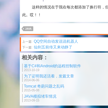
这样的情况在于我在每次都添加了换行符，但是
此。哎！！
JAVA
文
QQ空间自动发说说机器人
上一篇:
仙剑五前传又来动静了
下一篇:
章
相关内容：
分
基于C#和Android的远程控制软件
页
2013-10-19
为了证明我还活着，发篇文章
2014-06-06
Tomcat 奇葩问题之乱码
2015-05-08
JAVA模拟堵车情况
2013-09-15