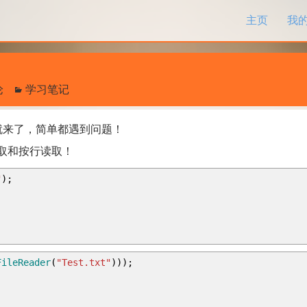
跳过内容
主页
我
论
学习笔记
来了，简单都遇到问题！
取和按行读取！
"
)
;
FileReader
(
"Test.txt"
)
)
)
;