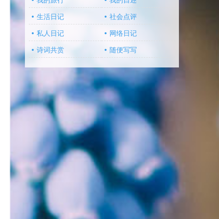
我的旅行
我的自述
生活日记
社会点评
私人日记
网络日记
诗词共赏
随便写写