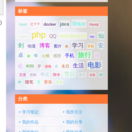
标签
)
linux
c++
java
docker
bash
mysql
php
仙
wordpress
QQ
nginx
wp
剑
学习
博客
安
动漫
图片
学校
夜
旅行
卓
手机
日
年
感受
心情
家
电影
生活
记
时间
梦
生日
游戏
爱
节日
考试
脚本
百度
空间
英语
谷歌
邮
随笔
音乐
高考
件
雪
分类
学习笔记
我所关注
我的作品
我的分享