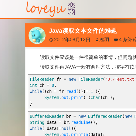
Java读取文本文件的难题
2012年08月12日
恋羽
4 条评
读取文件应该是一件很简单的事情，但问题就
读取文件再JAVA一般有两种方法，按字符读
FileReader
fr
=
new
FileReader
(
"D:/Test.txt
int
ch
=
0
;
while
(
(
ch
=
fr.
read
(
)
)
!=-
1
)
{
System
.
out
.
print
(
(
char
)
ch
)
;
}
BufferedReader
br
=
new
BufferedReader
(
new
String
data
=
br.
readLine
(
)
;
while
(
data
!=
null
)
{
System
.
out
.
println
(
data
)
;