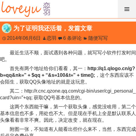
跳
过
内
为了证明我还活着，发篇文章
容
2014年06月6日
恋羽
6 条评论
随便写写
最近生活不顺，面试遇到各种问题，就写写小软件打发时间
吧。
首先有两个地址给你们看看，其一：
http://q1.qlogo.cn/g?
b=qq&nk=” + $qq + “&s=100&t=” + time();
，这个东西应该不
会陌生，获取QQ头像地址的就是这玩意。
其二：http://r.cnc.qzone.qq.com/cgi-bin/user/cgi_personal_
card?uin=”+qq; 获取QQ号基本信息的。
这两个东西能干嘛，第一个获取头像，感觉没啥用，第二个
基本信息也不多，用处也不大。但是现在手机上全是默认联系人
头像看着非常不爽。因此，决定改变，就在现在。
附图一张，不知道有人能看出些什么来不，当然，东西完成
后必定免费分享。