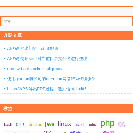
搜
索：
近期文章
AI代码 小米门铃 m3u8 解密
AI代码 使用shell对当前目录文件名进行整理
openwrt set docker pull proxy
使用gluetun将公司的openvpn网络转为代理服务
Linux WPS 导出PDF过程中遇到错误 libtiff5
标签
php
linux
c++
java
QQ
docker
nginx
bash
mysql