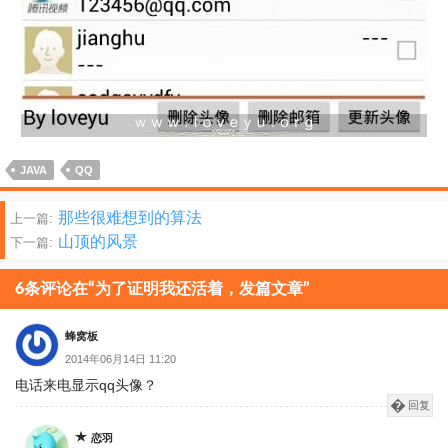
JAVA
QQ
文
那些很难想到的算法
上一篇:
山顶的风景
下一篇:
章
分
6条评论在“为了证明我还活着，发篇文章”
页
蜂窝板
2014年06月14日 11:20
电话来电显示qq头像？
回复
恋羽