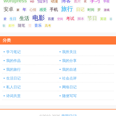
仙剑
学习
wordpress
博客
动漫
图片
学校
wp
夜
旅行
安卓
手机
日记
年
感受
心情
时间
梦
家
游戏
电影
生活
节日
考试
生日
脚本
爱
百度
空间
英语
谷
随笔
音乐
高考
歌
邮件
雪
分类
学习笔记
我所关注
我的作品
我的分享
我的旅行
我的自述
生活日记
社会点评
私人日记
网络日记
诗词共赏
随便写写