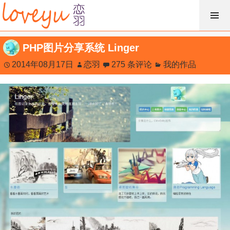
跳
过
内
PHP图片分享系统 Linger
容
2014年08月17日
恋羽
275 条评论
我的作品