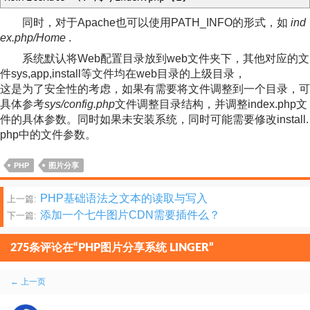
同时，对于Apache也可以使用PATH_INFO的形式，如
ind
ex.php/Home
.
系统默认将Web配置目录放到web文件夹下，其他对应的文
件sys,app,install等文件均在web目录的上级目录，
这是为了安全性的考虑，如果有需要将文件调整到一个目录，可
具体参考
sys/config.php
文件调整目录结构，并调整index.php文
件的具体参数。同时如果未安装系统，同时可能需要修改install.
php中的文件参数。
PHP
图片分享
文
PHP基础语法之文本的读取与写入
上一篇:
添加一个七牛图片CDN需要插件么？
下一篇:
章
分
275条评论在“PHP图片分享系统 LINGER”
页
评
← 上一页
论