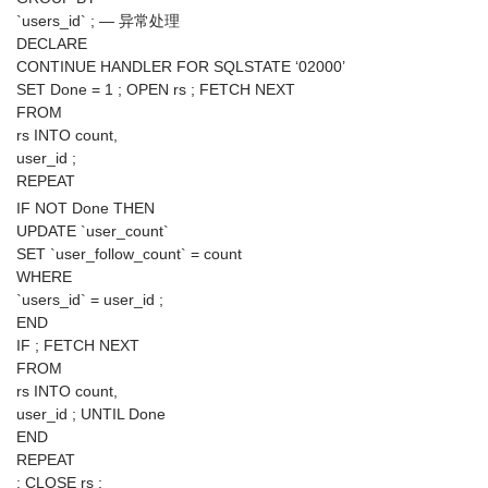
`users_id` ; — 异常处理
DECLARE
CONTINUE HANDLER FOR SQLSTATE ‘02000’
SET Done = 1 ; OPEN rs ; FETCH NEXT
FROM
rs INTO count,
user_id ;
REPEAT
IF NOT Done THEN
UPDATE `user_count`
SET `user_follow_count` = count
WHERE
`users_id` = user_id ;
END
IF ; FETCH NEXT
FROM
rs INTO count,
user_id ; UNTIL Done
END
REPEAT
; CLOSE rs ;