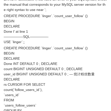
the manual that corresponds to your MySQL server version for th
e right syntax to use near ‘;
CREATE PROCEDURE `linger`.`count_user_follow` ()
BEGIN
DECLARE
Done I’ at line 1
—————–SQL—————-
USE `linger`;;
CREATE PROCEDURE `linger`.`count_user_follow` ()
BEGIN
DECLARE
Done INT DEFAULT 0 ; DECLARE
count BIGINT UNSIGNED DEFAULT 0 ; DECLARE
user_id BIGINT UNSIGNED DEFAULT 0 ; — 统计粉丝数量
DECLARE
rs CURSOR FOR SELECT
count(`follow_users_id`),
`users_id`
FROM
`users_follow_users`
GROUP BY