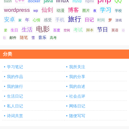
linux
c++
java
QQ
docker
nginx
bash
mysql
仙剑
学习
wordpress
博客
动漫
图片
学校
wp
夜
旅行
安卓
手机
日记
年
感受
心情
时间
梦
家
游戏
电影
生活
节日
考试
生日
脚本
爱
百度
空间
英语
谷
随笔
音乐
高考
歌
邮件
雪
分类
学习笔记
我所关注
我的作品
我的分享
我的旅行
我的自述
生活日记
社会点评
私人日记
网络日记
诗词共赏
随便写写