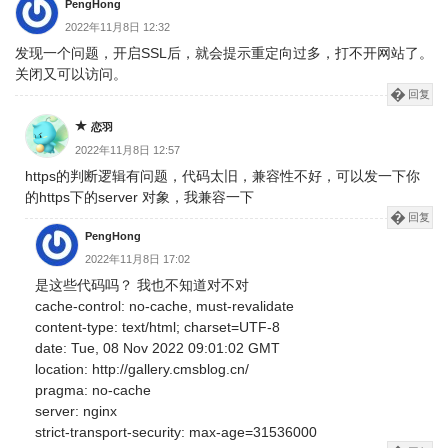
PengHong
分
2022年11月8日 12:32
发现一个问题，开启SSL后，就会提示重定向过多，打不开网站了。
页
关闭又可以访问。
回复
恋羽
2022年11月8日 12:57
https的判断逻辑有问题，代码太旧，兼容性不好，可以发一下你
的https下的server 对象，我兼容一下
回复
PengHong
2022年11月8日 17:02
是这些代码吗？ 我也不知道对不对
cache-control: no-cache, must-revalidate
content-type: text/html; charset=UTF-8
date: Tue, 08 Nov 2022 09:01:02 GMT
location: http://gallery.cmsblog.cn/
pragma: no-cache
server: nginx
strict-transport-security: max-age=31536000