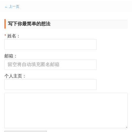
评
← 上一页
论
写下你最简单的想法
分
页
*
姓名：
邮箱：
个人主页：
评
论