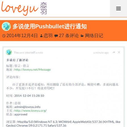
跳
过
内
多说使用Pushbullet进行通知
容
2014年12月4日
恋羽
27 条评论
网络日记