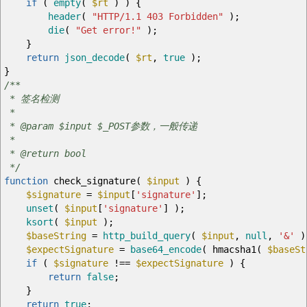
if
(
empty
(
$rt
)
)
{
header
(
"HTTP/1.1 403 Forbidden"
)
;
die
(
"Get error!"
)
;
}
return
json_decode
(
$rt
,
true
)
;
}
/**
* 签名检测
*
* @param $input $_POST参数，一般传递
*
* @return bool
*/
function
check_signature
(
$input
)
{
$signature
=
$input
[
'signature'
]
;
unset
(
$input
[
'signature'
]
)
;
ksort
(
$input
)
;
$baseString
=
http_build_query
(
$input
,
null
,
'&'
)
$expectSignature
=
base64_encode
(
hmacsha1
(
$baseSt
if
(
$signature
!==
$expectSignature
)
{
return
false
;
}
return
true
;