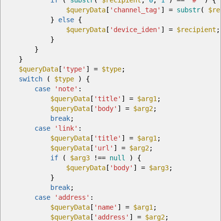
if
(
substr
(
$recipient
,
0
,
1
)
==
"#"
)
{
$queryData
[
'channel_tag'
]
=
substr
(
$re
}
else
{
$queryData
[
'device_iden'
]
=
$recipient
;
}
}
}
$queryData
[
'type'
]
=
$type
;
switch
(
$type
)
{
case
'note'
:
$queryData
[
'title'
]
=
$arg1
;
$queryData
[
'body'
]
=
$arg2
;
break
;
case
'link'
:
$queryData
[
'title'
]
=
$arg1
;
$queryData
[
'url'
]
=
$arg2
;
if
(
$arg3
!==
null
)
{
$queryData
[
'body'
]
=
$arg3
;
}
break
;
case
'address'
:
$queryData
[
'name'
]
=
$arg1
;
$queryData
[
'address'
]
=
$arg2
;