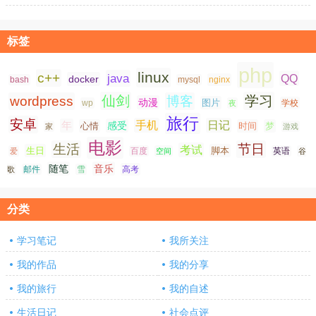
标签
php
linux
c++
java
QQ
docker
nginx
bash
mysql
仙剑
学习
wordpress
博客
动漫
图片
学校
wp
夜
旅行
安卓
手机
日记
年
感受
心情
时间
梦
家
游戏
电影
生活
节日
考试
生日
脚本
爱
百度
空间
英语
谷
随笔
音乐
高考
歌
邮件
雪
分类
学习笔记
我所关注
我的作品
我的分享
我的旅行
我的自述
生活日记
社会点评