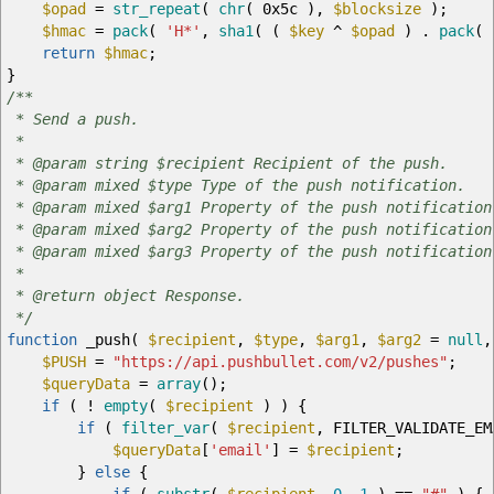
$opad
=
str_repeat
(
chr
(
0x5c
)
,
$blocksize
)
;
$hmac
=
pack
(
'H*'
,
sha1
(
(
$key
^
$opad
)
.
pack
(
return
$hmac
;
}
/**
* Send a push.
*
* @param string $recipient Recipient of the push.
* @param mixed $type Type of the push notification.
* @param mixed $arg1 Property of the push notification
* @param mixed $arg2 Property of the push notification
* @param mixed $arg3 Property of the push notification
*
* @return object Response.
*/
function
_push
(
$recipient
,
$type
,
$arg1
,
$arg2
=
null
,
$PUSH
=
"https://api.pushbullet.com/v2/pushes"
;
$queryData
=
array
(
)
;
if
(
!
empty
(
$recipient
)
)
{
if
(
filter_var
(
$recipient
,
FILTER_VALIDATE_E
$queryData
[
'email'
]
=
$recipient
;
}
else
{