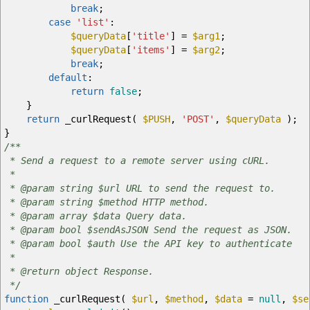
break
;
case
'list'
:
$queryData
[
'title'
]
=
$arg1
;
$queryData
[
'items'
]
=
$arg2
;
break
;
default
:
return
false
;
}
return
_curlRequest
(
$PUSH
,
'POST'
,
$queryData
)
;
}
/**
* Send a request to a remote server using cURL.
*
* @param string $url URL to send the request to.
* @param string $method HTTP method.
* @param array $data Query data.
* @param bool $sendAsJSON Send the request as JSON.
* @param bool $auth Use the API key to authenticate
*
* @return object Response.
*/
function
_curlRequest
(
$url
,
$method
,
$data
=
null
,
$se