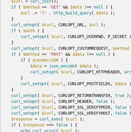
$curl
=
curl_init
(
)
;
if
(
$method
==
'GET'
&&
$data
!==
null
)
{
$url
.=
'?'
.
http_build_query
(
$data
)
;
}
curl_setopt
(
$curl
,
CURLOPT_URL
,
$url
)
;
if
(
$auth
)
{
curl_setopt
(
$curl
,
CURLOPT_USERPWD
,
P_SECRET
)
}
curl_setopt
(
$curl
,
CURLOPT_CUSTOMREQUEST
,
$method
if
(
$method
==
'POST'
&&
$data
!==
null
)
{
if
(
$sendAsJSON
)
{
$data
=
json_encode
(
$data
)
;
curl_setopt
(
$curl
,
CURLOPT_HTTPHEADER
,
arr
}
curl_setopt
(
$curl
,
CURLOPT_POSTFIELDS
,
$data
)
}
curl_setopt
(
$curl
,
CURLOPT_RETURNTRANSFER
,
true
)
;
curl_setopt
(
$curl
,
CURLOPT_HEADER
,
false
)
;
curl_setopt
(
$curl
,
CURLOPT_SSL_VERIFYPEER
,
false
)
curl_setopt
(
$curl
,
CURLOPT_SSL_VERIFYHOST
,
false
)
$response
=
curl_exec
(
$curl
)
;
if
(
$response
===
false
)
{
echo
curl_error
(
$curl
)
;