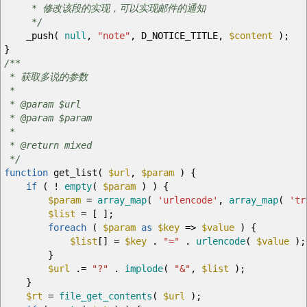
* 修改该段的实现，可以实现邮件的通知
*/
_push
(
null
,
"note"
,
D_NOTICE_TITLE
,
$content
)
;
}
/**
* 获取多说的参数
*
* @param $url
* @param $param
*
* @return mixed
*/
function
get_list
(
$url
,
$param
)
{
if
(
!
empty
(
$param
)
)
{
$param
=
array_map
(
'urlencode'
,
array_map
(
'tr
$list
=
[
]
;
foreach
(
$param
as
$key
=>
$value
)
{
$list
[
]
=
$key
.
"="
.
urlencode
(
$value
)
;
}
$url
.=
"?"
.
implode
(
"&"
,
$list
)
;
}
$rt
=
file_get_contents
(
$url
)
;