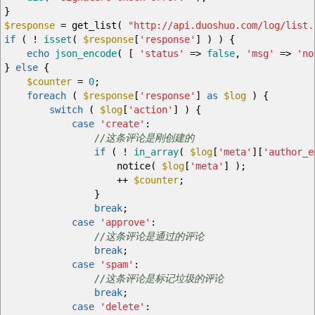
}
$response
=
get_list
(
"http://api.duoshuo.com/log/list.
if
(
!
isset
(
$response
[
'response'
]
)
)
{
echo
json_encode
(
[
'status'
=>
false
,
'msg'
=>
'no
}
else
{
$counter
=
0
;
foreach
(
$response
[
'response'
]
as
$log
)
{
switch
(
$log
[
'action'
]
)
{
case
'create'
:
//这条评论是刚创建的
if
(
!
in_array
(
$log
[
'meta'
]
[
'author_e
notice
(
$log
[
'meta'
]
)
;
++
$counter
;
}
break
;
case
'approve'
:
//这条评论是通过的评论
break
;
case
'spam'
:
//这条评论是标记垃圾的评论
break
;
case
'delete'
: