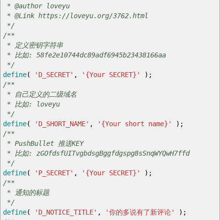
* @author loveyu
* @Link https://loveyu.org/3762.html
*/
/**
* 定义密钥字符串
* 比如: 58fe2e10744dc89adf6945b23438166aa
*/
define
(
'D_SECRET'
,
'{Your SECRET}'
)
;
/**
* 自己定义的二级域名
* 比如: loveyu
*/
define
(
'D_SHORT_NAME'
,
'{Your short name}'
)
;
/**
* PushBullet 推送KEY
* 比如: zGOfdsfUITvgbdsgBggfdgspg8sSnqWYQwH7ffd
*/
define
(
'P_SECRET'
,
'{Your SECRET}'
)
;
/**
* 通知的标题
*/
define
(
'D_NOTICE_TITLE'
,
'你的多说有了新评论'
)
;