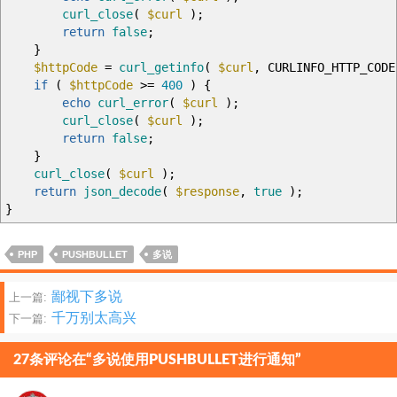
curl_close
(
$curl
)
;
return
false
;
}
$httpCode
=
curl_getinfo
(
$curl
,
CURLINFO_HTTP_COD
if
(
$httpCode
>=
400
)
{
echo
curl_error
(
$curl
)
;
curl_close
(
$curl
)
;
return
false
;
}
curl_close
(
$curl
)
;
return
json_decode
(
$response
,
true
)
;
}
PHP
PUSHBULLET
多说
文
鄙视下多说
上一篇:
千万别太高兴
下一篇:
章
分
27条评论在“多说使用PUSHBULLET进行通知”
页