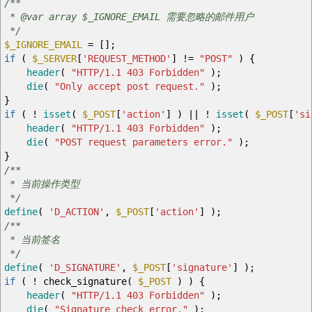
/**
* @var array $_IGNORE_EMAIL 需要忽略的邮件用户
*/
$_IGNORE_EMAIL
=
[
]
;
if
(
$_SERVER
[
'REQUEST_METHOD'
]
!=
"POST"
)
{
header
(
"HTTP/1.1 403 Forbidden"
)
;
die
(
"Only accept post request."
)
;
}
if
(
!
isset
(
$_POST
[
'action'
]
)
||
!
isset
(
$_POST
[
'si
header
(
"HTTP/1.1 403 Forbidden"
)
;
die
(
"POST request parameters error."
)
;
}
/**
* 当前操作类型
*/
define
(
'D_ACTION'
,
$_POST
[
'action'
]
)
;
/**
* 当前签名
*/
define
(
'D_SIGNATURE'
,
$_POST
[
'signature'
]
)
;
if
(
!
check_signature
(
$_POST
)
)
{
header
(
"HTTP/1.1 403 Forbidden"
)
;
die
(
"Signature check error."
)
;