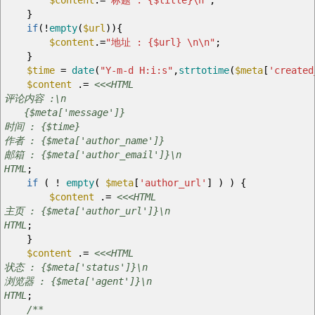
$content
.=
"标题 :
{$title}
\n
"
;
}
if
(
!
empty
(
$url
)
)
{
$content
.=
"地址 :
{$url}
\n
\n
"
;
}
$time
=
date
(
"Y-m-d H:i:s"
,
strtotime
(
$meta
[
'created
$content
.=
<<<HTML
评论内容 :\n
{$meta['message']}
时间 : {$time}
作者 : {$meta['author_name']}
邮箱 : {$meta['author_email']}\n
HTML
;
if
(
!
empty
(
$meta
[
'author_url'
]
)
)
{
$content
.=
<<<HTML
主页 : {$meta['author_url']}\n
HTML
;
}
$content
.=
<<<HTML
状态 : {$meta['status']}\n
浏览器 : {$meta['agent']}\n
HTML
;
/**