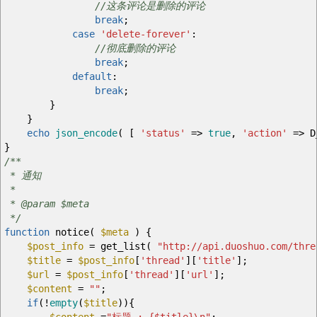
//这条评论是删除的评论
break
;
case
'delete-forever'
:
//彻底删除的评论
break
;
default
:
break
;
}
}
echo
json_encode
(
[
'status'
=>
true
,
'action'
=>
D_
}
/**
* 通知
*
* @param $meta
*/
function
notice
(
$meta
)
{
$post_info
=
get_list
(
"http://api.duoshuo.com/thre
$title
=
$post_info
[
'thread'
]
[
'title'
]
;
$url
=
$post_info
[
'thread'
]
[
'url'
]
;
$content
=
""
;
if
(
!
empty
(
$title
)
)
{