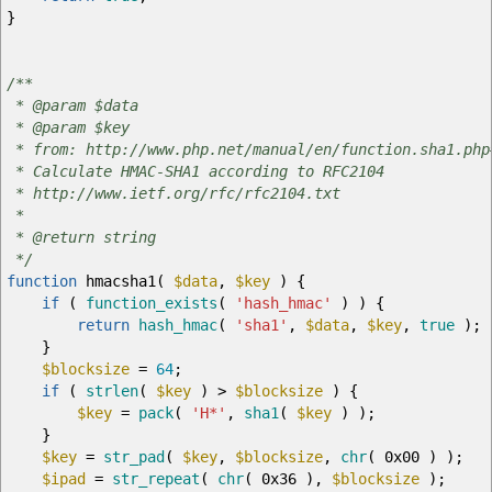
}
/**
* @param $data
* @param $key
* from: http://www.php.net/manual/en/function.sha1.php
* Calculate HMAC-SHA1 according to RFC2104
* http://www.ietf.org/rfc/rfc2104.txt
*
* @return string
*/
function
hmacsha1
(
$data
,
$key
)
{
if
(
function_exists
(
'hash_hmac'
)
)
{
return
hash_hmac
(
'sha1'
,
$data
,
$key
,
true
)
;
}
$blocksize
=
64
;
if
(
strlen
(
$key
)
>
$blocksize
)
{
$key
=
pack
(
'H*'
,
sha1
(
$key
)
)
;
}
$key
=
str_pad
(
$key
,
$blocksize
,
chr
(
0x00
)
)
;
$ipad
=
str_repeat
(
chr
(
0x36
)
,
$blocksize
)
;