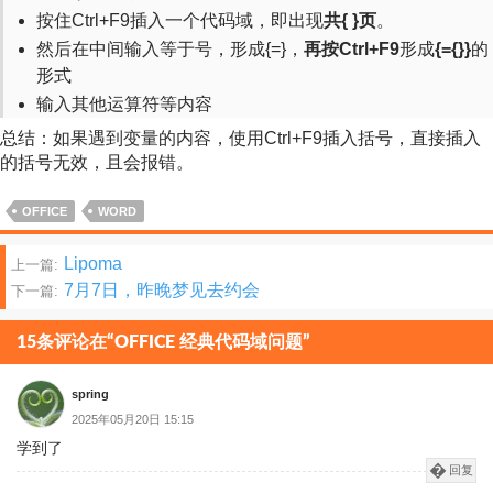
按住Ctrl+F9插入一个代码域，即出现
共{ }页
。
然后在中间输入等于号，形成{=}，
再按Ctrl+F9
形成
{={}}
的
形式
输入其他运算符等内容
总结：如果遇到变量的内容，使用Ctrl+F9插入括号，直接插入
的括号无效，且会报错。
OFFICE
WORD
文
Lipoma
上一篇:
7月7日，昨晚梦见去约会
下一篇:
章
分
15条评论在“OFFICE 经典代码域问题”
页
spring
2025年05月20日 15:15
学到了
回复