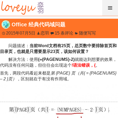
跳
过
内
Office 经典代码域问题
容
2015年07月5日
恋羽
15 条评论
随便写写
问题描述：
当前Word文档有25页，总页数中要排除首页和
目录页，也就是只需要显示23页，该如何设置？
解决方法：使用
{={PAGENUMS}-2}
就能达到想要的效果，
代码没有任何问题，但往往会出现这个
!语法错误，{
。
首先，两段代码看起来都是
第 {PAGE} 页（共{ = {PAGENUMS}
– 2 }页）
，区别就在于有没有作用域。