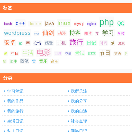
标签
php
linux
c++
java
QQ
docker
nginx
bash
mysql
仙剑
学习
wordpress
博客
动漫
图片
学校
wp
夜
旅行
安卓
手机
日记
年
感受
心情
时间
梦
家
游戏
电影
生活
节日
考试
生日
脚本
爱
百度
空间
英语
谷
随笔
音乐
高考
歌
邮件
雪
分类
学习笔记
我所关注
我的作品
我的分享
我的旅行
我的自述
生活日记
社会点评
私人日记
网络日记