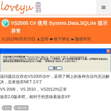
跳
过
内
VS2005 C# 使用 System.Data.SQLite 提示
容
异常
2013年05月15日
恋羽
留下评论
随便写写
该问题仅仅存在VS2005当中，采用了网上的各种办法均无法解
决，后来放弃NET 2.0了
VS 2008， VS 2010， VS2012均正常
放弃2.0版本吧，相对于的意味着放弃XP
C++
SQLITE