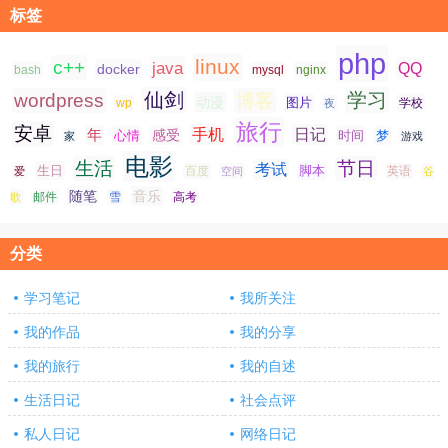
标签
php
linux
c++
java
QQ
docker
nginx
bash
mysql
仙剑
学习
wordpress
博客
动漫
图片
学校
wp
夜
旅行
安卓
手机
日记
年
感受
心情
时间
梦
家
游戏
电影
生活
节日
考试
生日
脚本
爱
百度
空间
英语
谷
随笔
音乐
高考
歌
邮件
雪
分类
学习笔记
我所关注
我的作品
我的分享
我的旅行
我的自述
生活日记
社会点评
私人日记
网络日记