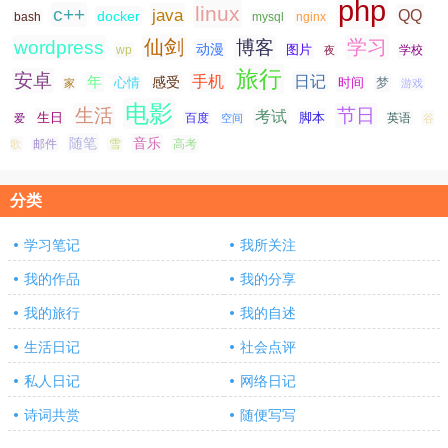
php
linux
c++
java
QQ
docker
nginx
bash
mysql
仙剑
学习
wordpress
博客
动漫
图片
学校
wp
夜
旅行
安卓
手机
日记
年
感受
心情
时间
梦
家
游戏
电影
生活
节日
考试
生日
脚本
爱
百度
空间
英语
谷
随笔
音乐
高考
歌
邮件
雪
分类
学习笔记
我所关注
我的作品
我的分享
我的旅行
我的自述
生活日记
社会点评
私人日记
网络日记
诗词共赏
随便写写