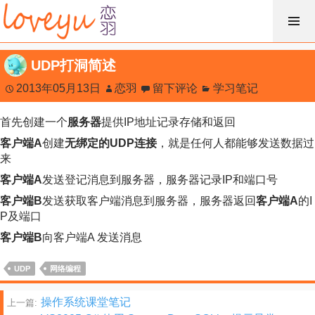
跳
过
内
UDP打洞简述
容
2013年05月13日
恋羽
留下评论
学习笔记
首先创建一个
服务器
提供IP地址记录存储和返回
客户端A
创建
无绑定的UDP连接
，就是任何人都能够发送数据过
来
客户端A
发送登记消息到服务器，服务器记录IP和端口号
客户端B
发送获取客户端消息到服务器，服务器返回
客户端A
的I
P及端口
客户端B
向客户端A 发送消息
UDP
网络编程
文
操作系统课堂笔记
上一篇: