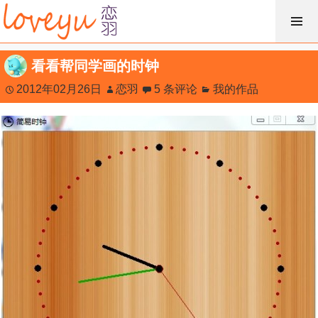
跳
过
内
看看帮同学画的时钟
容
2012年02月26日
恋羽
5 条评论
我的作品