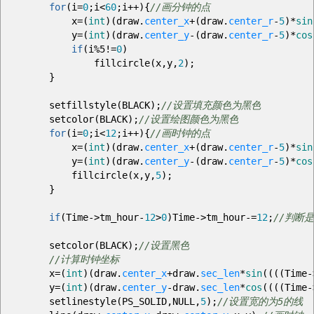
for
(
i
=
0
;
i
<
60
;
i
++
)
{
//画分钟的点
x
=
(
int
)
(
draw.
center_x
+
(
draw.
center_r
-
5
)
*
sin
y
=
(
int
)
(
draw.
center_y
-
(
draw.
center_r
-
5
)
*
cos
if
(
i
%
5
!=
0
)
fillcircle
(
x
,
y
,
2
)
;
}
setfillstyle
(
BLACK
)
;
//设置填充颜色为黑色
setcolor
(
BLACK
)
;
//设置绘图颜色为黑色
for
(
i
=
0
;
i
<
12
;
i
++
)
{
//画时钟的点
x
=
(
int
)
(
draw.
center_x
+
(
draw.
center_r
-
5
)
*
sin
y
=
(
int
)
(
draw.
center_y
-
(
draw.
center_r
-
5
)
*
cos
fillcircle
(
x
,
y
,
5
)
;
}
if
(
Time
->
tm_hour
-
12
>
0
)
Time
->
tm_hour
-=
12
;
//判断
setcolor
(
BLACK
)
;
//设置黑色
//计算时钟坐标
x
=
(
int
)
(
draw.
center_x
+
draw.
sec_len
*
sin
(
(
(
(
Time
-
y
=
(
int
)
(
draw.
center_y
-
draw.
sec_len
*
cos
(
(
(
(
Time
-
setlinestyle
(
PS_SOLID
,
NULL
,
5
)
;
//设置宽的为5的线