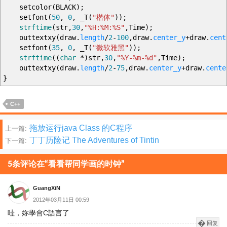
setcolor
(
BLACK
)
;
setfont
(
50
,
0
,
_T
(
"楷体"
)
)
;
strftime
(
str
,
30
,
"%H:%M:%S"
,
Time
)
;
outtextxy
(
draw.
length
/
2
-
100
,
draw.
center_y
+
draw.
cent
setfont
(
35
,
0
,
_T
(
"微软雅黑"
)
)
;
strftime
(
(
char
*
)
str
,
30
,
"%Y-%m-%d"
,
Time
)
;
outtextxy
(
draw.
length
/
2
-
75
,
draw.
center_y
+
draw.
cente
}
C++
文
拖放运行java Class 的C程序
上一篇:
丁丁历险记 The Adventures of Tintin
下一篇:
章
分
5条评论在“看看帮同学画的时钟”
页
GuangXiN
2012年03月11日 00:59
哇，妳學會C語言了
回复