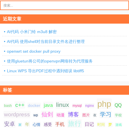
搜
索：
近期文章
AI代码 小米门铃 m3u8 解密
AI代码 使用shell对当前目录文件名进行整理
openwrt set docker pull proxy
使用gluetun将公司的openvpn网络转为代理服务
Linux WPS 导出PDF过程中遇到错误 libtiff5
标签
php
linux
c++
java
QQ
docker
nginx
bash
mysql
仙剑
学习
wordpress
博客
动漫
图片
学校
wp
夜
旅行
安卓
手机
日记
年
感受
心情
时间
梦
家
游戏