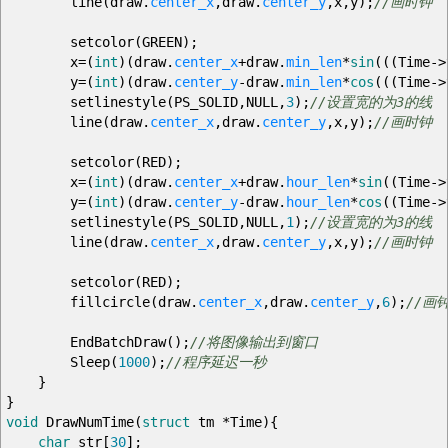
line
(
draw.
center_x
,
draw.
center_y
,
x
,
y
)
;
//画时钟
setcolor
(
GREEN
)
;
x
=
(
int
)
(
draw.
center_x
+
draw.
min_len
*
sin
(
(
(
Time
->
y
=
(
int
)
(
draw.
center_y
-
draw.
min_len
*
cos
(
(
(
Time
->
setlinestyle
(
PS_SOLID
,
NULL
,
3
)
;
//设置宽的为3的线
line
(
draw.
center_x
,
draw.
center_y
,
x
,
y
)
;
//画时钟
setcolor
(
RED
)
;
x
=
(
int
)
(
draw.
center_x
+
draw.
hour_len
*
sin
(
(
Time
->
y
=
(
int
)
(
draw.
center_y
-
draw.
hour_len
*
cos
(
(
Time
->
setlinestyle
(
PS_SOLID
,
NULL
,
1
)
;
//设置宽的为3的线
line
(
draw.
center_x
,
draw.
center_y
,
x
,
y
)
;
//画时钟
setcolor
(
RED
)
;
fillcircle
(
draw.
center_x
,
draw.
center_y
,
6
)
;
//画
EndBatchDraw
(
)
;
//将图像输出到窗口
Sleep
(
1000
)
;
//程序延迟一秒
}
}
void
DrawNumTime
(
struct
tm
*
Time
)
{
char
str
[
30
]
;