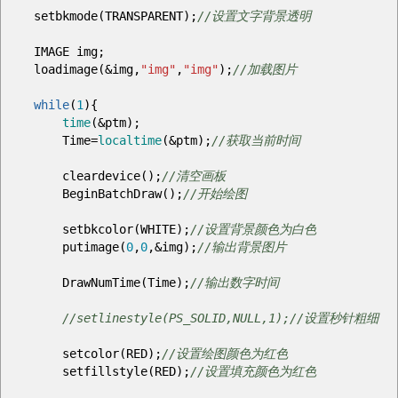
setbkmode
(
TRANSPARENT
)
;
//设置文字背景透明
IMAGE img
;
loadimage
(
&
img
,
"img"
,
"img"
)
;
//加载图片
while
(
1
)
{
time
(
&
ptm
)
;
Time
=
localtime
(
&
ptm
)
;
//获取当前时间
cleardevice
(
)
;
//清空画板
BeginBatchDraw
(
)
;
//开始绘图
setbkcolor
(
WHITE
)
;
//设置背景颜色为白色
putimage
(
0
,
0
,&
img
)
;
//输出背景图片
DrawNumTime
(
Time
)
;
//输出数字时间
//setlinestyle(PS_SOLID,NULL,1);//设置秒针粗细
setcolor
(
RED
)
;
//设置绘图颜色为红色
setfillstyle
(
RED
)
;
//设置填充颜色为红色