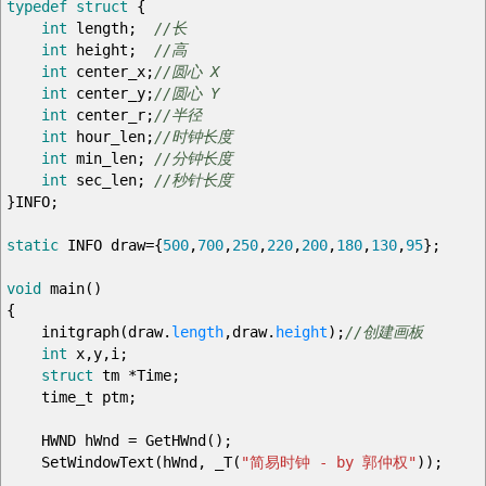
typedef
struct
{
int
length
;
//长
int
height
;
//高
int
center_x
;
//圆心 X
int
center_y
;
//圆心 Y
int
center_r
;
//半径
int
hour_len
;
//时钟长度
int
min_len
;
//分钟长度
int
sec_len
;
//秒针长度
}
INFO
;
static
INFO draw
=
{
500
,
700
,
250
,
220
,
200
,
180
,
130
,
95
}
;
void
main
(
)
{
initgraph
(
draw.
length
,
draw.
height
)
;
//创建画板
int
x
,
y
,
i
;
struct
tm
*
Time
;
time_t ptm
;
HWND hWnd
=
GetHWnd
(
)
;
SetWindowText
(
hWnd
,
_T
(
"简易时钟 - by 郭仲权"
)
)
;