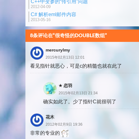
C++中变参的“传引用”问题
2012-04-09
C# 解析eml邮件内容
2013-05-16
8条评论在“很奇怪的DOUBLE数组”
mercurylmy
2015年02月13日 12:01
看见指针就恶心，可是c的精髓也就在此了
恋羽
2015年02月13日 21:34
确实如此了。少了指针C就很弱了
花木
2012年02月9日 19:36
非常的专业的