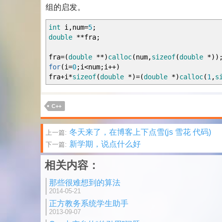
组的启发。
int
i
,
num
=
5
;
double
**
fra
;
fra
=
(
double
**
)
calloc
(
num
,
sizeof
(
double
*
)
)
for
(
i
=
0
;
i
<
num
;
i
++
)
fra
+
i
*
sizeof
(
double
*
)
=
(
double
*
)
calloc
(
1
,
s
C++
文
冬天来了，在博客上下点雪(js 雪花 代码)
上一篇:
新学期，说点什么好
下一篇:
章
相关内容：
分
那些很难想到的算法
页
2014-05-21
正方教务系统学生助手
2013-09-07