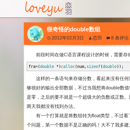
很奇怪的double数组
2012年02月3日
恋羽
8 条评论
前段时间在做C语言课程设计的时候，需要存储
fra
=
(
double
*
)
calloc
(
num
,
sizeof
(
double
)
)
;
这样的一条语句来存储分数，看起来没有任何问
够很好的输出全部数据，不过当我想将double
是零，之后的要不就是一个超级大的负数或正数。
两天我都没有找到办法。
有一个打算就是将数组转为float类型，不过看了
个问题，第一个数据不是正确的吗！大不了我多建