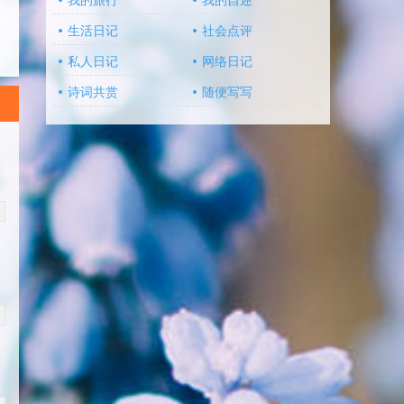
我的旅行
我的自述
生活日记
社会点评
私人日记
网络日记
诗词共赏
随便写写