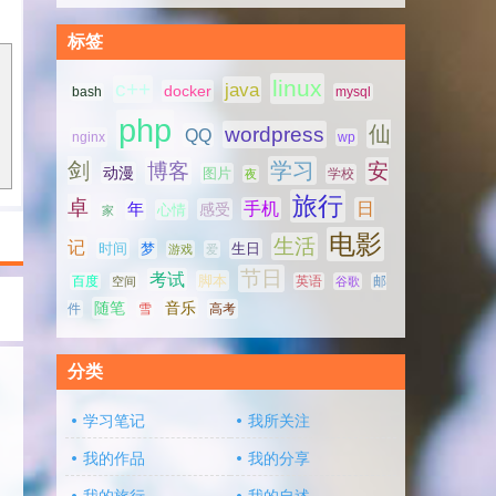
标签
linux
c++
java
docker
bash
mysql
php
仙
wordpress
QQ
nginx
wp
剑
学习
博客
安
动漫
图片
学校
夜
旅行
卓
手机
日
年
感受
心情
家
电影
生活
记
时间
梦
生日
游戏
爱
节日
考试
脚本
百度
空间
英语
谷歌
邮
随笔
音乐
高考
件
雪
分类
学习笔记
我所关注
我的作品
我的分享