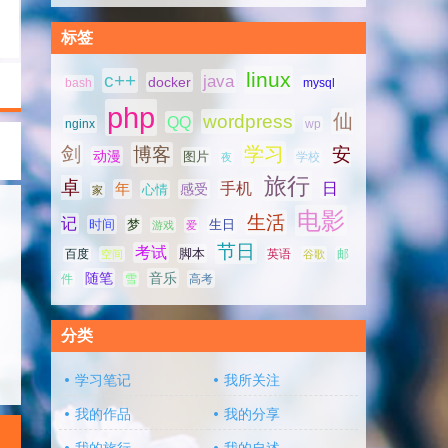
标签
linux
c++
java
docker
bash
mysql
php
仙
wordpress
QQ
nginx
wp
剑
学习
博客
安
动漫
图片
学校
夜
旅行
卓
手机
日
年
感受
心情
家
电影
生活
记
时间
梦
生日
游戏
爱
节日
考试
脚本
百度
空间
英语
谷歌
邮
随笔
音乐
高考
件
雪
分类
学习笔记
我所关注
我的作品
我的分享