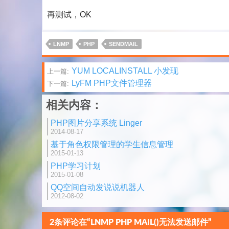
再测试，OK
LNMP
PHP
SENDMAIL
文
YUM LOCALINSTALL 小发现
上一篇:
LyFM PHP文件管理器
下一篇:
章
相关内容：
分
PHP图片分享系统 Linger
页
2014-08-17
基于角色权限管理的学生信息管理
2015-01-13
PHP学习计划
2015-01-08
QQ空间自动发说说机器人
2012-08-02
2条评论在“LNMP PHP MAIL()无法发送邮件”