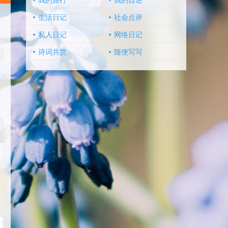
我的旅行
我的自述
生活日记
社会点评
私人日记
网络日记
诗词共赏
随便写写