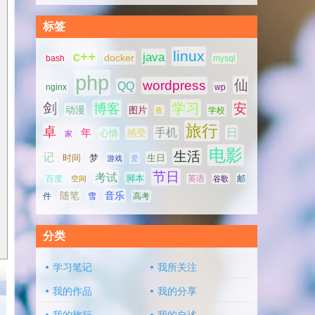
标签
linux
c++
java
docker
bash
mysql
php
仙
wordpress
QQ
nginx
wp
剑
学习
博客
安
动漫
图片
学校
夜
旅行
卓
手机
日
年
感受
心情
家
电影
生活
记
时间
梦
生日
游戏
爱
节日
考试
脚本
百度
空间
英语
谷歌
邮
随笔
音乐
高考
件
雪
分类
学习笔记
我所关注
我的作品
我的分享