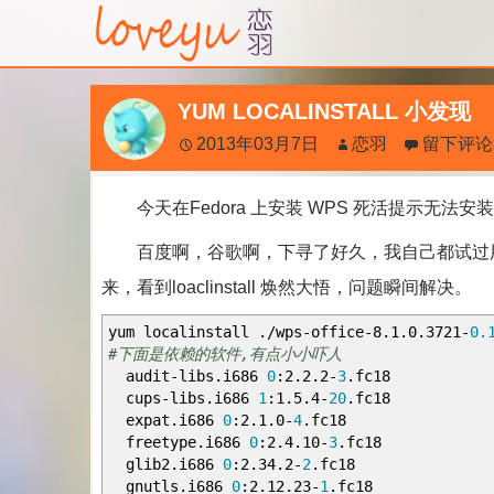
YUM LOCALINSTALL 小发现
2013年03月7日
恋羽
留下评论
今天在Fedora 上安装 WPS 死活提示无法
百度啊，谷歌啊，下寻了好久，我自己都试过用 yum i
来，看到loaclinstall 焕然大悟，问题瞬间解决。
yum localinstall
./
wps
-
office
-
8
.
1
.
0
.
3721
-
0.
#下面是依赖的软件,有点小小吓人
audit
-
libs
.
i686
0
:
2
.
2
.
2
-
3
.
fc18 av
cups
-
libs
.
i686
1
:
1
.
5
.
4
-
20
.
fc18 db
expat
.
i686
0
:
2
.
1
.
0
-
4
.
fc18 fontc
freetype
.
i686
0
:
2
.
4
.
10
-
3
.
fc18 ga
glib2
.
i686
0
:
2
.
34
.
2
-
2
.
fc18 gl
gnutls
.
i686
0
:
2
.
12
.
23
-
1
.
fc18 jbi