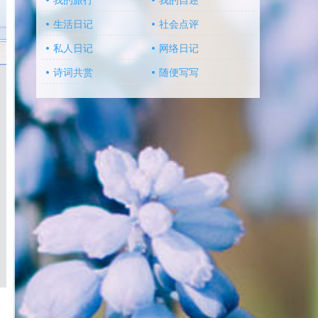
我的旅行
我的自述
生活日记
社会点评
私人日记
网络日记
诗词共赏
随便写写