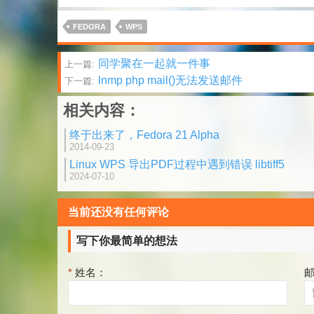
FEDORA
WPS
文
同学聚在一起就一件事
上一篇:
lnmp php mail()无法发送邮件
下一篇:
章
相关内容：
分
终于出来了，Fedora 21 Alpha
页
2014-09-23
Linux WPS 导出PDF过程中遇到错误 libtiff5
2024-07-10
当前还没有任何评论
写下你最简单的想法
*
姓名：