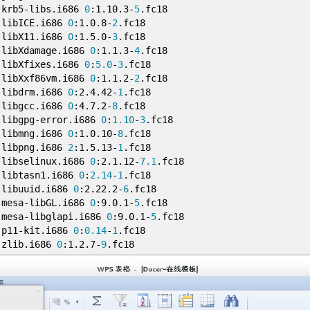
rb5
-
libs
.
i686
0
:
1
.
10
.
3
-
5
.
fc18
ICE
.
i686
0
:
1
.
0
.
8
-
2
.
fc18
X11
.
i686
0
:
1
.
5
.
0
-
3
.
fc18
damage
.
i686
0
:
1
.
1
.
3
-
4
.
fc18
fixes
.
i686
0
:
5.0
-
3
.
fc18
xf86vm
.
i686
0
:
1
.
1
.
2
-
2
.
fc18
bdrm
.
i686
0
:
2
.
4
.
42
-
1
.
fc18
gcc
.
i686
0
:
4
.
7
.
2
-
8
.
fc18
gpg
-
error
.
i686
0
:
1.10
-
3
.
fc18
bmng
.
i686
0
:
1
.
0
.
10
-
8
.
fc18
bpng
.
i686
2
:
1
.
5
.
13
-
1
.
fc18
elinux
.
i686
0
:
2
.
1
.
12
-
7.1
.
fc18
tasn1
.
i686
0
:
2.14
-
1
.
fc18
uuid
.
i686
0
:
2
.
22
.
2
-
6
.
fc18
sa
-
libGL
.
i686
0
:
9
.
0
.
1
-
5
.
fc18
esa
-
libglapi
.
i686
0
:
9
.
0
.
1
-
5
.
fc18
p11
-
kit
.
i686
0
:
0.14
-
1
.
fc18
ib
.
i686
0
:
1
.
2
.
7
-
9
.
fc18