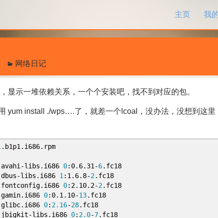
跳过内容
主页
我
网络日记
安装，显示一堆依赖关系，一个个安装吧，找不到对应的包。
nstall ./wps….了，就差一个lcoal，没办法，没想到这里
1
.
b1p1
.
i686
.
rpm
ahi
-
libs
.
i686
0
:
0
.
6
.
31
-
6
.
fc18
us
-
libs
.
i686
1
:
1
.
6
.
8
-
2
.
fc18
onfig
.
i686
0
:
2
.
10
.
2
-
2
.
fc18
min
.
i686
0
:
0
.
1
.
10
-
13
.
fc18
ibc
.
i686
0
:
2.16
-
28
.
fc18
gkit
-
libs
.
i686
0
:
2.0
-
7
.
fc18