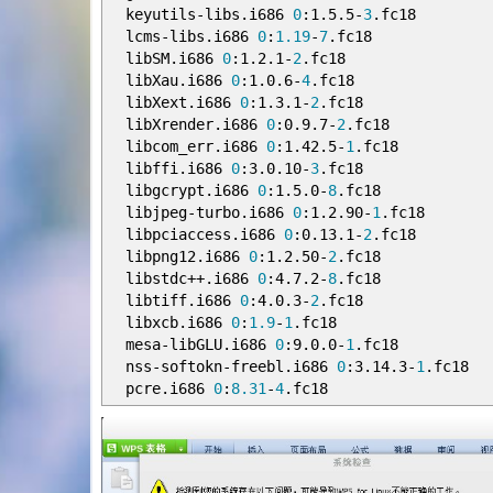
keyutils
-
libs
.
i686
0
:
1
.
5
.
5
-
3
.
fc18 k
lcms
-
libs
.
i686
0
:
1.19
-
7
.
fc18 lib
libSM
.
i686
0
:
1
.
2
.
1
-
2
.
fc18 lib
libXau
.
i686
0
:
1
.
0
.
6
-
4
.
fc18 libX
libXext
.
i686
0
:
1
.
3
.
1
-
2
.
fc18 libX
libXrender
.
i686
0
:
0
.
9
.
7
-
2
.
fc18 libX
libcom_err
.
i686
0
:
1
.
42
.
5
-
1
.
fc18 li
libffi
.
i686
0
:
3
.
0
.
10
-
3
.
fc18 lib
libgcrypt
.
i686
0
:
1
.
5
.
0
-
8
.
fc18 lib
libjpeg
-
turbo
.
i686
0
:
1
.
2
.
90
-
1
.
fc18 li
libpciaccess
.
i686
0
:
0
.
13
.
1
-
2
.
fc18 li
libpng12
.
i686
0
:
1
.
2
.
50
-
2
.
fc18 libs
libstdc
++.
i686
0
:
4
.
7
.
2
-
8
.
fc18 lib
libtiff
.
i686
0
:
4
.
0
.
3
-
2
.
fc18 lib
libxcb
.
i686
0
:
1.9
-
1
.
fc18 me
mesa
-
libGLU
.
i686
0
:
9
.
0
.
0
-
1
.
fc18 m
nss
-
softokn
-
freebl
.
i686
0
:
3
.
14
.
3
-
1
.
fc18 
pcre
.
i686
0
:
8.31
-
4
.
fc18 zl