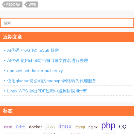
FEDORA
WPS
搜
索：
近期文章
AI代码 小米门铃 m3u8 解密
AI代码 使用shell对当前目录文件名进行整理
openwrt set docker pull proxy
使用gluetun将公司的openvpn网络转为代理服务
Linux WPS 导出PDF过程中遇到错误 libtiff5
标签
php
linux
c++
java
QQ
docker
nginx
bash
mysql