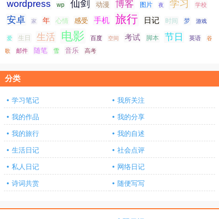
仙剑
学习
wordpress
博客
动漫
图片
学校
wp
夜
旅行
安卓
手机
日记
年
感受
心情
时间
梦
家
游戏
电影
生活
节日
考试
生日
脚本
爱
百度
空间
英语
谷
随笔
音乐
高考
歌
邮件
雪
分类
学习笔记
我所关注
我的作品
我的分享
我的旅行
我的自述
生活日记
社会点评
私人日记
网络日记
诗词共赏
随便写写