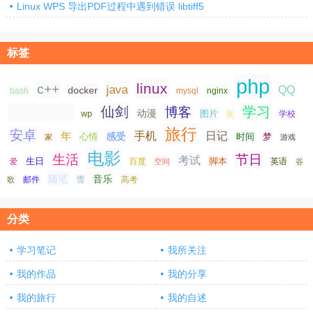
Linux WPS 导出PDF过程中遇到错误 libtiff5
标签
php
linux
c++
java
QQ
docker
nginx
bash
mysql
仙剑
学习
wordpress
博客
动漫
图片
学校
wp
夜
旅行
安卓
手机
日记
年
感受
心情
时间
梦
家
游戏
电影
生活
节日
考试
生日
脚本
爱
百度
空间
英语
谷
随笔
音乐
高考
歌
邮件
雪
分类
学习笔记
我所关注
我的作品
我的分享
我的旅行
我的自述