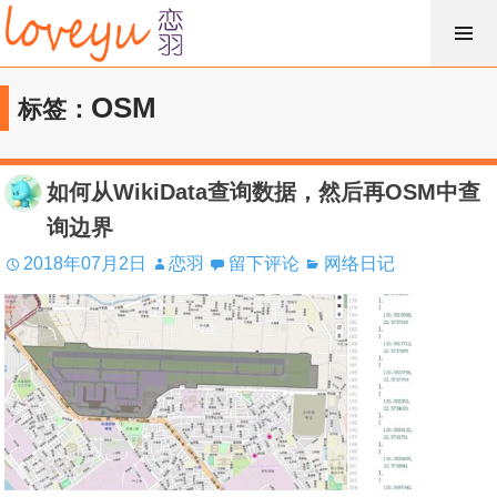
跳
过
内
OSM
标签：
容
如何从WikiData查询数据，然后再OSM中查
询边界
2018年07月2日
恋羽
留下评论
网络日记