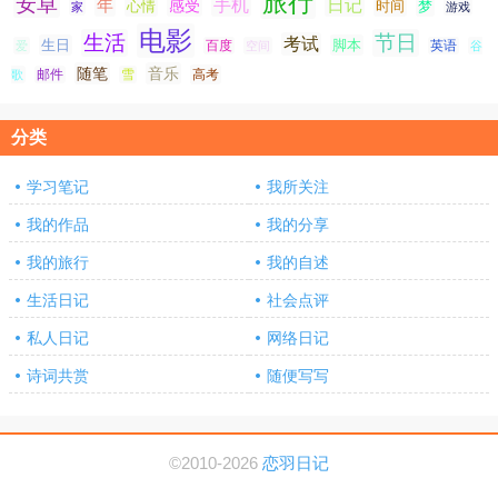
旅行
安卓
手机
日记
年
感受
心情
时间
梦
家
游戏
电影
生活
节日
考试
生日
脚本
爱
百度
空间
英语
谷
随笔
音乐
高考
歌
邮件
雪
分类
学习笔记
我所关注
我的作品
我的分享
我的旅行
我的自述
生活日记
社会点评
私人日记
网络日记
诗词共赏
随便写写
©2010-2026
恋羽日记