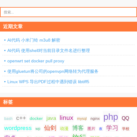
搜
索：
近期文章
AI代码 小米门铃 m3u8 解密
AI代码 使用shell对当前目录文件名进行整理
openwrt set docker pull proxy
使用gluetun将公司的openvpn网络转为代理服务
Linux WPS 导出PDF过程中遇到错误 libtiff5
标签
php
linux
c++
java
QQ
docker
nginx
bash
mysql
仙剑
学习
wordpress
博客
动漫
图片
学校
wp
夜