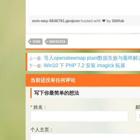
hosted with ❤ by
osm-way-9846781.geojson
GitHub
OSM
WIKIDATA
文
导入openstreemap plant数据失败与最终解
上一篇:
Win10 下 PHP 7.2 安装 imagick 拓展
下一篇:
章
分
当前还没有任何评论
页
写下你最简单的想法
*
姓名：
个人主页：