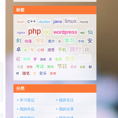
标签
linux
c++
java
docker
bash
mysql
php
仙
wordpress
QQ
nginx
wp
剑
学习
博客
安
动漫
图片
学校
夜
旅行
卓
手机
日
年
感受
心情
家
电影
生活
记
时间
梦
生日
游戏
爱
节日
考试
脚本
百度
空间
英语
谷歌
邮
随笔
音乐
高考
件
雪
分类
学习笔记
我所关注
我的作品
我的分享