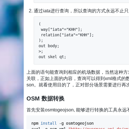
通过iata进行查询，所以查询的方式永远不止
(

 way["iata"="KHH"];

 relation["iata"="KHH"];

);

out body;

>;

out skel qt;
上面的语句能查询到相应的机场数据，当然这种方
关联，正如上面的内容，查询可以得到xml格式的数据
son。就看使用目的了，正对部分场景需要进行再
OSM 数据转换
首先安装osmtogeojson, 能够进行转换的
npm
install
-g
osmtogeojson
curl
-o
osm.xml
"http://overpass-api.de/ap