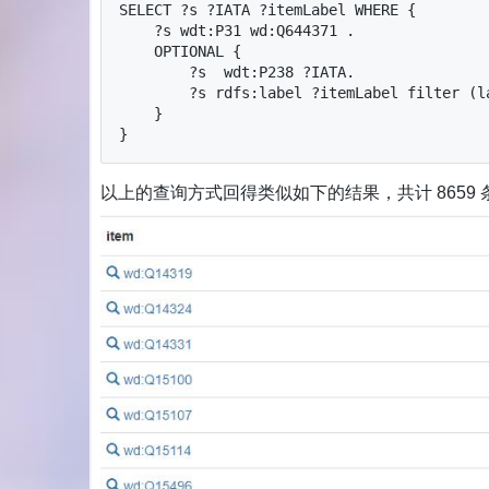
SELECT ?s ?IATA ?itemLabel WHERE {

    ?s wdt:P31 wd:Q644371 .

    OPTIONAL {

        ?s  wdt:P238 ?IATA.

        ?s rdfs:label ?itemLabel filter (lang(?itemLabel) = "zh-cn").

    }

}
以上的查询方式回得类似如下的结果，共计 8659 