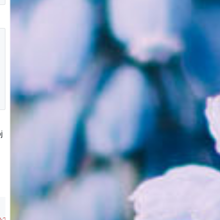
j
%22%5D%3B%0A%20%20relation%5B%22iata%22%3D%22KHH%22%5D%3