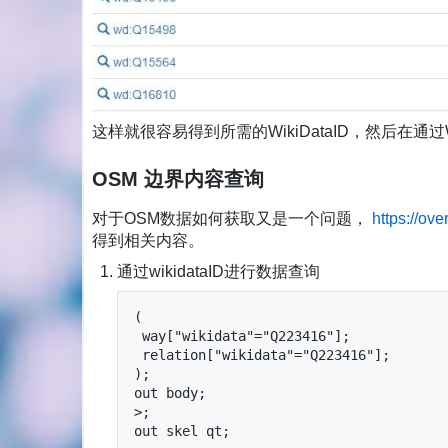
这样就很容易得到所需的WikiDataID，然后在通过W
OSM 边界内容查询
对于OSM数据如何获取又是一个问题，
https://ove
得到相关内容。
通过wikidataID进行数据查询
(

 way["wikidata"="Q223416"];

 relation["wikidata"="Q223416"];

);

out body;

>;

out skel qt;