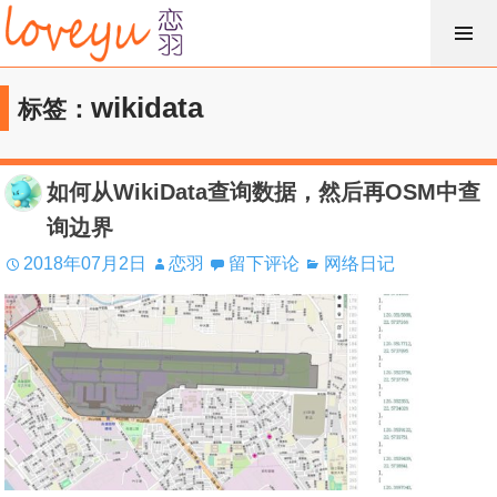
跳
过
内
wikidata
标签：
容
如何从WikiData查询数据，然后再OSM中查
询边界
2018年07月2日
恋羽
留下评论
网络日记