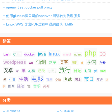
openwrt set docker pull proxy
使用gluetun将公司的openvpn网络转为代理服务
Linux WPS 导出PDF过程中遇到错误 libtiff5
标签
php
linux
c++
java
QQ
docker
nginx
bash
mysql
仙剑
学习
wordpress
博客
动漫
图片
学校
wp
夜
旅行
安卓
手机
日记
年
感受
心情
时间
梦
家
游戏
电影
生活
节日
考试
生日
脚本
爱
百度
空间
英语
谷
随笔
音乐
高考
歌
邮件
雪
分类
学习笔记
我所关注