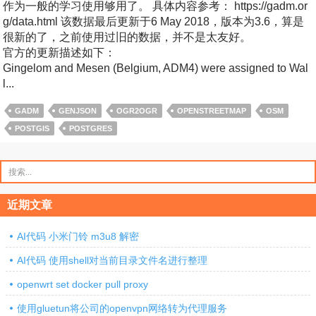
作为一般的学习使用够用了。 具体内容参考： https://gadm.or
g/data.html 该数据最后更新于6 May 2018，版本为3.6，算是
很新的了，之前使用过旧的数据，并不是太友好。
官方的更新描述如下：
Gingelom and Mesen (Belgium, ADM4) were assigned to Wal
l...
GADM
GENJSON
OGR2OGR
OPENSTREETMAP
OSM
POSTGIS
POSTGRES
搜
索：
近期文章
AI代码 小米门铃 m3u8 解密
AI代码 使用shell对当前目录文件名进行整理
openwrt set docker pull proxy
使用gluetun将公司的openvpn网络转为代理服务