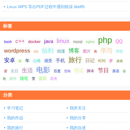
Linux WPS 导出PDF过程中遇到错误 libtiff5
标签
php
linux
c++
java
QQ
docker
nginx
bash
mysql
仙剑
学习
wordpress
博客
动漫
图片
学校
wp
夜
旅行
安卓
手机
日记
年
感受
心情
时间
梦
家
游戏
电影
生活
节日
考试
生日
脚本
爱
百度
空间
英语
谷
随笔
音乐
高考
歌
邮件
雪
分类
学习笔记
我所关注
我的作品
我的分享
我的旅行
我的自述