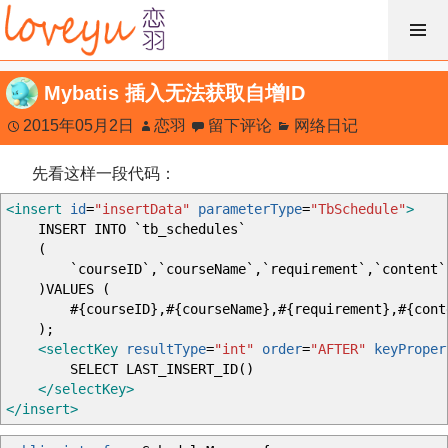
跳
过
内
Mybatis 插入无法获取自增ID
容
2015年05月2日
恋羽
留下评论
网络日记
先看这样一段代码：
<insert
id
=
"insertData"
parameterType
=
"TbSchedule"
>
INSERT INTO `tb_schedules`
(
`courseID`,`courseName`,`requirement`,`content`,`op
)VALUES (
#{courseID},#{courseName},#{requirement},#{content}
);
<selectKey
resultType
=
"int"
order
=
"AFTER"
keyProper
SELECT LAST_INSERT_ID()
</selectKey
>
</insert
>