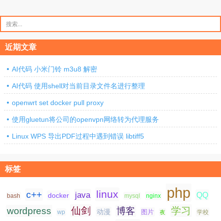
搜
索：
近期文章
AI代码 小米门铃 m3u8 解密
AI代码 使用shell对当前目录文件名进行整理
openwrt set docker pull proxy
使用gluetun将公司的openvpn网络转为代理服务
Linux WPS 导出PDF过程中遇到错误 libtiff5
标签
php
linux
c++
java
QQ
docker
nginx
bash
mysql
仙剑
学习
wordpress
博客
动漫
图片
学校
wp
夜