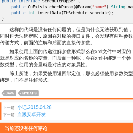
public
interface
ScheduleMapper
{
public
CuExists checkParam
(
@Param
(
"name"
)
String
nam
public
int
insertData
(
TbSchedule schedule
)
;
}
这样的代码是没有任何问题的，但是为什么无法获取到值，
同时也无法绑定呢，原因在对应的接口文件，会发现有两种参数
传递方式，前面的注解和后面的直接传参数。
如果使用上面的传递注解参数形式那么在xml文件中对应的
就是对应的名称的变量。而后面一种呢，会在xml中绑定一个参
数类型，使用的变量就是对应的对象属性。
综上所述，如果要使用返回绑定值，那么必须使用参数类型
绑定，而不是注解形式。
JAVA
MYBATIS
文
小记.2015.04.28
上一篇:
血溅安卓开发
下一篇:
章
分
当前还没有任何评论