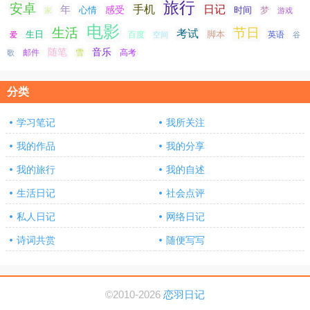
旅行
安卓
手机
日记
年
感受
心情
时间
梦
家
游戏
电影
生活
节日
考试
生日
脚本
爱
百度
空间
英语
谷
随笔
音乐
高考
歌
邮件
雪
分类
学习笔记
我所关注
我的作品
我的分享
我的旅行
我的自述
生活日记
社会点评
私人日记
网络日记
诗词共赏
随便写写
©2010-2026
恋羽日记