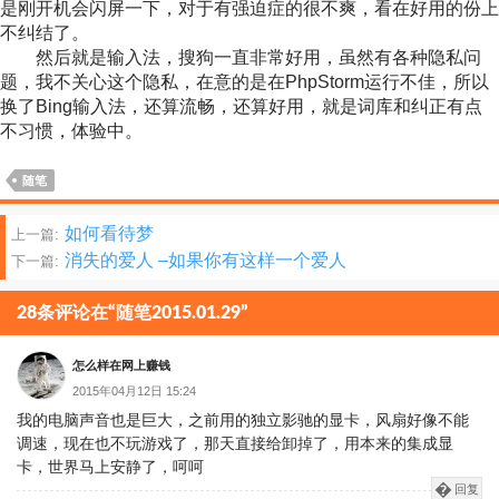
是刚开机会闪屏一下，对于有强迫症的很不爽，看在好用的份上
不纠结了。
然后就是输入法，搜狗一直非常好用，虽然有各种隐私问
题，我不关心这个隐私，在意的是在PhpStorm运行不佳，所以
换了Bing输入法，还算流畅，还算好用，就是词库和纠正有点
不习惯，体验中。
随笔
文
如何看待梦
上一篇:
消失的爱人 –如果你有这样一个爱人
下一篇:
章
分
28条评论在“随笔2015.01.29”
页
怎么样在网上赚钱
2015年04月12日 15:24
我的电脑声音也是巨大，之前用的独立影驰的显卡，风扇好像不能
调速，现在也不玩游戏了，那天直接给卸掉了，用本来的集成显
卡，世界马上安静了，呵呵
回复