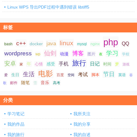
Linux WPS 导出PDF过程中遇到错误 libtiff5
标签
php
linux
c++
java
QQ
docker
nginx
bash
mysql
仙剑
学习
wordpress
博客
动漫
图片
学校
wp
夜
旅行
安卓
手机
日记
年
感受
心情
时间
梦
家
游戏
电影
生活
节日
考试
生日
脚本
爱
百度
空间
英语
谷
随笔
音乐
高考
歌
邮件
雪
分类
学习笔记
我所关注
我的作品
我的分享
我的旅行
我的自述