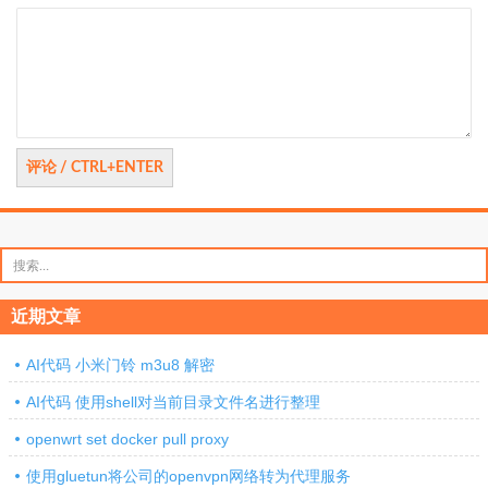
评
论
搜
索：
近期文章
AI代码 小米门铃 m3u8 解密
AI代码 使用shell对当前目录文件名进行整理
openwrt set docker pull proxy
使用gluetun将公司的openvpn网络转为代理服务