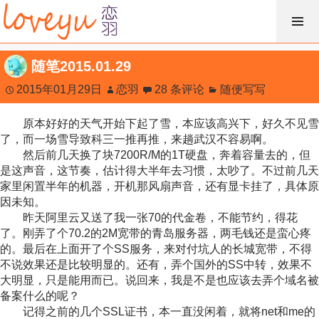
跳
过
内
随笔2015.01.29
容
2015年01月29日
恋羽
28 条评论
随便写写
原本好好的天气开始下起了雪，本应该高兴下，好久不见雪
了，而一场雪导致科三一推再推，来趟武汉不容易啊。
然后前几天换了块7200R/M的1T硬盘，奔着容量去的，但
是这声音，这节奏，估计得大半年去习惯，太吵了。不过前几天
家里闲置半年的机器，开机那风扇声音，还有显卡挂了，具体原
因未知。
昨天阿里云又送了我一张70的代金卷，不能节约，得花
了。刚弄了个70.2的2M宽带的青岛服务器，两毛钱还是蛮心疼
的。最后在上面开了个SS服务，来对付坑人的长城宽带，不得
不说效果还是比较明显的。还有，弄个国外的SS中转，效果不
大明显，只是能用而已。说回来，我是不是也应该去弄个域名被
备案什么的呢？
记得之前的几个SSL证书，本一直没闲着，就将net和me的