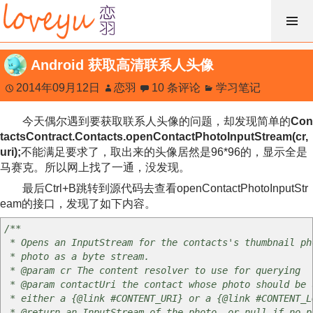
跳
过
内
Android 获取高清联系人头像
容
2014年09月12日
恋羽
10 条评论
学习笔记
今天偶尔遇到要获取联系人头像的问题，却发现简单的
Con
tactsContract.Contacts.openContactPhotoInputStream(cr,
uri);
不能满足要求了，取出来的头像居然是96*96的，显示全是
马赛克。所以网上找了一通，没发现。
最后Ctrl+B跳转到源代码去查看openContactPhotoInputStr
eam的接口，发现了如下内容。
/**
* Opens an InputStream for the contacts's thumbnail ph
* photo as a byte stream.
* @param cr The content resolver to use for querying
* @param contactUri the contact whose photo should be 
* either a {@link #CONTENT_URI} or a {@link #CONTENT_L
* @return an InputStream of the photo, or null if no p