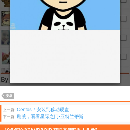
安卓
文
Centos 7 安装到移动硬盘
上一篇:
剧荒，看看星际之门•亚特兰蒂斯
下一篇:
章