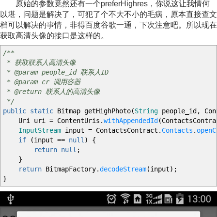
原始的参数竟然还有一个preferHighres，你说这让我情何
以堪，问题是解决了，可犯了个不大不小的毛病，原本直接查文
档可以解决的事情，非得百度谷歌一通，下次注意吧。所以现在
获取高清头像的接口是这样的。
/**
* 获取联系人高清头像
* @param people_id 联系人ID
* @param cr 调用容器
* @return 联系人的高清头像
*/
public
static
Bitmap getHighPhoto
(
String
people_id, Con
Uri uri
=
ContentUris.
withAppendedId
(
ContactsContra
InputStream
input
=
ContactsContract.
Contacts
.
openC
if
(
input
==
null
)
{
return
null
;
}
return
BitmapFactory.
decodeStream
(
input
)
;
}