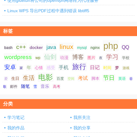
使用gluetun将公司的openvpn网络转为代理服务
Linux WPS 导出PDF过程中遇到错误 libtiff5
标签
php
linux
c++
java
QQ
docker
nginx
bash
mysql
仙剑
学习
wordpress
博客
动漫
图片
学校
wp
夜
旅行
安卓
手机
日记
年
感受
心情
时间
梦
家
游戏
电影
生活
节日
考试
生日
脚本
爱
百度
空间
英语
谷
随笔
音乐
高考
歌
邮件
雪
分类
学习笔记
我所关注
我的作品
我的分享