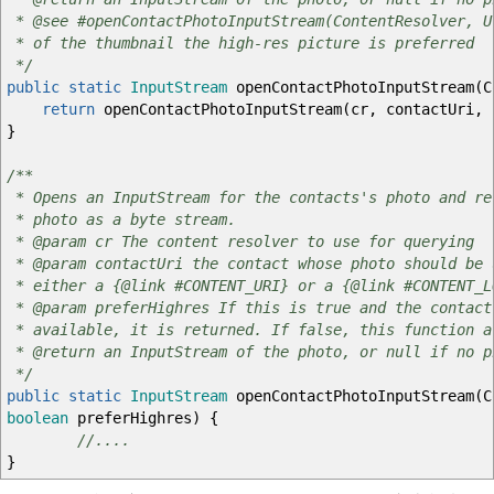
* @see #openContactPhotoInputStream(ContentResolver, U
* of the thumbnail the high-res picture is preferred
*/
public
static
InputStream
openContactPhotoInputStream
(
C
return
openContactPhotoInputStream
(
cr, contactUri,
}
/**
* Opens an InputStream for the contacts's photo and re
* photo as a byte stream.
* @param cr The content resolver to use for querying
* @param contactUri the contact whose photo should be 
* either a {@link #CONTENT_URI} or a {@link #CONTENT_L
* @param preferHighres If this is true and the contact
* available, it is returned. If false, this function a
* @return an InputStream of the photo, or null if no p
*/
public
static
InputStream
openContactPhotoInputStream
(
C
boolean
preferHighres
)
{
//....
}