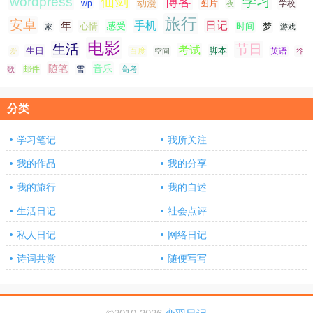
仙剑
学习
wordpress
博客
动漫
图片
学校
wp
夜
旅行
安卓
手机
日记
年
感受
心情
时间
梦
家
游戏
电影
生活
节日
考试
生日
脚本
爱
百度
空间
英语
谷
随笔
音乐
高考
歌
邮件
雪
分类
学习笔记
我所关注
我的作品
我的分享
我的旅行
我的自述
生活日记
社会点评
私人日记
网络日记
诗词共赏
随便写写