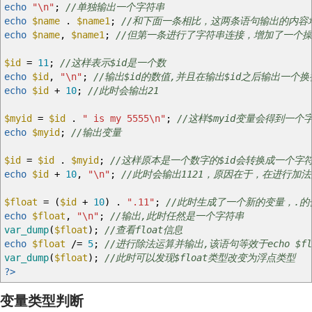
echo
"
\n
"
;
//单独输出一个字符串
echo
$name
.
$name1
;
//和下面一条相比，这两条语句输出的内容
echo
$name
,
$name1
;
//但第一条进行了字符串连接，增加了一个
$id
=
11
;
//这样表示$id是一个数
echo
$id
,
"
\n
"
;
//输出$id的数值,并且在输出$id之后输出一个换
echo
$id
+
10
;
//此时会输出21
$myid
=
$id
.
" is my 5555
\n
"
;
//这样$myid变量会得到一个
echo
$myid
;
//输出变量
$id
=
$id
.
$myid
;
//这样原本是一个数字的$id会转换成一个字
echo
$id
+
10
,
"
\n
"
;
//此时会输出1121，原因在于，在进行加
$float
=
(
$id
+
10
)
.
".11"
;
//此时生成了一个新的变量，.的
echo
$float
,
"
\n
"
;
//输出,此时任然是一个字符串
var_dump
(
$float
)
;
//查看float信息
echo
$float
/=
5
;
//进行除法运算并输出,该语句等效于echo $float
var_dump
(
$float
)
;
//此时可以发现$float类型改变为浮点类型
?>
变量类型判断