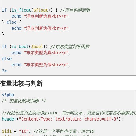
if
(
is_float
(
$float
)
)
{
//浮点判断函数
echo
"浮点判断为真<br>
\n
"
;
}
else
{
echo
"浮点判断为假<br>
\n
"
;
}
if
(
is_bool
(
$bool
)
)
//布尔类型判断函数
echo
"布尔类型为真<br>
\n
"
;
else
echo
"布尔类型为假<br>
\n
"
;
?>
变量比较与判断
<?php
/* 变量比较与判断 */
//此处设置页面类型为plain，表示纯文本，就是告诉浏览器不要解
header
(
"Content-Type: text/plain; charset=utf-8"
)
;
$id1
=
"10"
;
//这是一个字符串变量，值为10