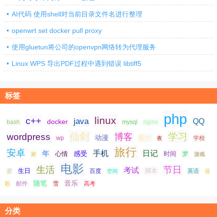
AI代码 使用shell对当前目录文件名进行整理
openwrt set docker pull proxy
使用gluetun将公司的openvpn网络转为代理服务
Linux WPS 导出PDF过程中遇到错误 libtiff5
标签
php
linux
c++
java
QQ
docker
nginx
bash
mysql
仙剑
学习
wordpress
博客
动漫
图片
学校
wp
夜
旅行
安卓
手机
日记
年
感受
心情
时间
梦
家
游戏
电影
生活
节日
考试
生日
脚本
爱
百度
空间
英语
谷
随笔
音乐
高考
歌
邮件
雪
分类