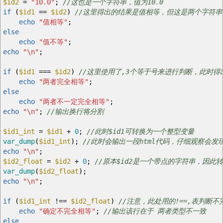
$id2
=
"10.0"
;
//这也是一个字符串，值为10.0
if
(
$id1
==
$id2
)
//这里得出的结果是值相等，但这是两个字符
echo
"值相等"
;
else
echo
"值不等"
;
echo
"
\n
"
;
if
(
$id1
===
$id2
)
//这里使用了,3个等于号来进行判断，此时得
echo
"两者完全相等"
;
else
echo
"两者不一定完全相等"
;
echo
"
\n
"
;
//输出换行将分割
$id1_int
=
$id1
+
0
;
//此时$id1可转换为一个整型变量
var_dump
(
$id1_int
)
;
//此时会输出一段html代码，仔细观察会发现
echo
"
\n
"
;
$id2_float
=
$id2
+
0
;
//原本$id2是一个带点的字符串，因此转
var_dump
(
$id2_float
)
;
echo
"
\n
"
;
if
(
$id1_int
!==
$id2_float
)
//注意，此处用的!==,表判断不
echo
"确定不完全相等"
;
//输出该行在于 两者类型不一致
else