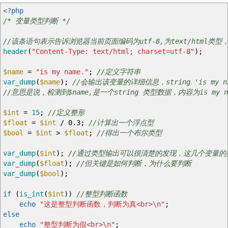
<?php
/* 变量类型判断 */
//该条语句表示告诉浏览器当前页面编码为utf-8,为text/html
header
(
"Content-Type: text/html; charset=utf-8"
)
;
$name
=
"is my name."
;
//定义字符串
var_dump
(
$name
)
;
//会输出该变量的详细信息，string 'is my nam
//意思是说，检测到$name,是一个string 类型数据，内容为is my n
$int
=
15
;
//定义整形
$float
=
$int
/
0.3
;
//计算出一个浮点型
$bool
=
$int
>
$float
;
//得出一个布尔类型
var_dump
(
$int
)
;
//通过类型输出可以很清楚的发现，这几个变量的
var_dump
(
$float
)
;
//但关键是如何判断，为什么要判断
var_dump
(
$bool
)
;
if
(
is_int
(
$int
)
)
//整型判断函数
echo
"这是整型判断函数，判断为真<br>
\n
"
;
else
echo
"整型判断为假<br>
\n
"
;