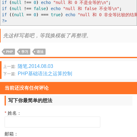
if
(
null
!==
0
)
echo
"null 和 0 不是全等的
\n
"
;
if
(
null
!==
false
)
echo
"null 和 false 不全等
\n
"
;
if
(
(
null
==
0
)
===
true
)
echo
"null 和 0 非全等比较的结果
?>
先这样写着吧，等我换模板了再整理。
PHP
学习
语法
文
随笔.2014.08.03
上一篇:
PHP基础语法之运算控制
下一篇:
章
分
当前还没有任何评论
页
写下你最简单的想法
*
姓名：
邮箱：