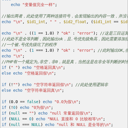
echo
"变量值完全一样"
;
//输出两者，此处使用了两种连接符号，会发现输出的内容一致，并没
echo
"
\n
"
,
$id1_int
,
" "
.
$id2_float
,
(
$id1_int
==
$id
echo
"
\n
"
.
(
(
1
==
1.0
)
?
"ok"
:
"error"
)
;
//这是三目运
//此处不是全等判断，因此输出ok，且.号优先级角高，因此需要添加
//一个被.号优先级坑了的程序
echo
"
\n
"
.
(
1
===
1.0
)
?
"ok"
:
"error"
;
//此时输出O
echo
"
\n
"
;
//PHP有一个规定为,非空，非0，就是真，当然这是在非全等判断的时
if
(
" "
)
echo
"空格返回真
\n
"
;
else
echo
"空格返回假
\n
"
;
if
(
!
""
)
echo
"空字符串返回假
\n
"
;
//此处使用逻辑非
else
echo
"空字符串返回真
\n
"
;
if
(
0.0
==
false
)
echo
"0.0为假
\n
"
;
if
(
!
0
)
echo
"0为假
\n
"
;
if
(
null
==
""
)
echo
"null 常量返回假
\n
"
;
if
(
NULL
==
0
)
echo
"NULL 直接和 0 比较相等
\n
"
;
if
(
null
===
NULL
)
echo
"null 和 NULL 是全等的
\n
"
;