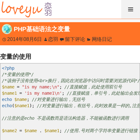
跳
过
内
PHP基础语法之变量
容
2014年08月6日
恋羽
留下评论
网络日记
变量的使用
<?php
/*变量的使用*/
/*该例子没有使用<br>换行，因此在浏览器中访问时需要浏览源代码*/
$name
=
"is my name;
\n
"
;
//直接赋值，此处使用双引号
$name1
=
'is my name1\n'
;
//直接赋值，单引号，此处输出会发
echo
$name
;
//对变量进行输出，无括号
echo
(
$name1
)
;
//对变量进行输出，有括号，此时效果是一样的,注
//注意的是echo 不是函数而是语法构造器，不能被函数进行调用
$name2
=
$name
.
$name1
;
//使用.号对两个字符串变量进行链接，