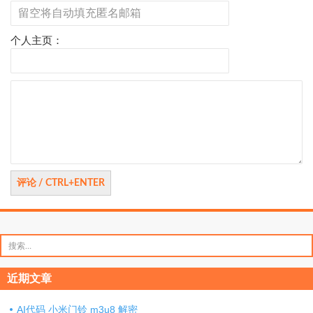
个人主页：
评
论
搜
索：
近期文章
AI代码 小米门铃 m3u8 解密