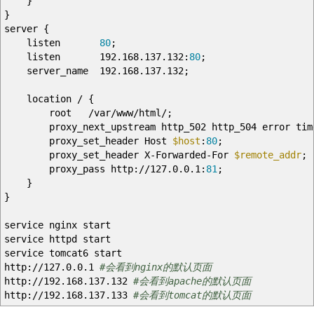
}
}
server
{
listen
80
;
listen 192.168.137.132:
80
;
server_name 192.168.137.132;
location
/
{
root
/
var
/
www
/
html
/
;
proxy_next_upstream http_502 http_504 error timeo
proxy_set_header Host
$host
:
80
;
proxy_set_header X-Forwarded-For
$remote_addr
;
proxy_pass http:
//
127.0.0.1:
81
;
}
}
service nginx start
service httpd start
service tomcat6 start
http:
//
127.0.0.1
#会看到nginx的默认页面
http:
//
192.168.137.132
#会看到apache的默认页面
http:
//
192.168.137.133
#会看到tomcat的默认页面