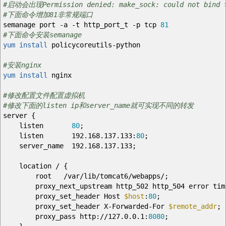
#启动会出现Permission denied: make_sock: could not bind t
#下面命令增加81非常规端口
semanage port
-a
-t
http_port_t
-p
tcp
81
#下面命令安装semanage
yum install
policycoreutils-python
#安装nginx
yum install
nginx
#修改配置文件配置虚拟机
#修改下面的listen ip和server_name就可实现不同的转发
server
{
listen
80
;
listen 192.168.137.133:
80
;
server_name 192.168.137.133;
location
/
{
root
/
var
/
lib
/
tomcat6
/
webapps
/
;
proxy_next_upstream http_502 http_504 error timeo
proxy_set_header Host
$host
:
80
;
proxy_set_header X-Forwarded-For
$remote_addr
;
proxy_pass http:
//
127.0.0.1:
8080
;