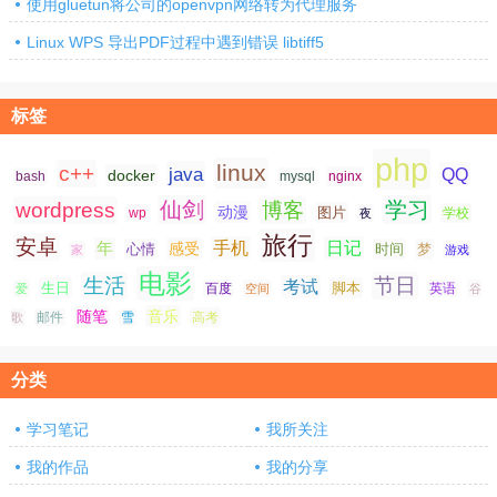
使用gluetun将公司的openvpn网络转为代理服务
Linux WPS 导出PDF过程中遇到错误 libtiff5
标签
php
linux
c++
java
QQ
docker
nginx
bash
mysql
仙剑
学习
wordpress
博客
动漫
图片
学校
wp
夜
旅行
安卓
手机
日记
年
感受
心情
时间
梦
家
游戏
电影
生活
节日
考试
生日
脚本
爱
百度
空间
英语
谷
随笔
音乐
高考
歌
邮件
雪
分类
学习笔记
我所关注
我的作品
我的分享