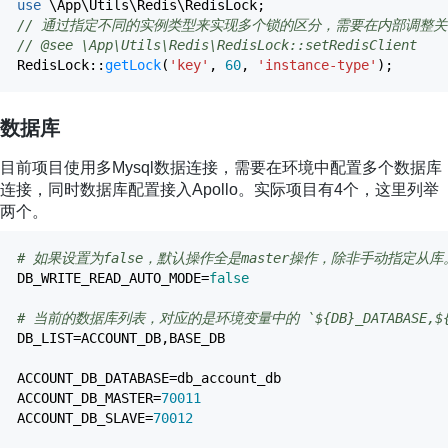
use
\App\Utils\Redis\RedisLock
;
// 通过指定不同的实例类型来实现多个锁的区分，需要在内部调整
// @see \App\Utils\Redis\RedisLock::setRedisClient
RedisLock
::
getLock
(
'key'
,
60
,
'instance-type'
)
;
数据库
目前项目使用多Mysql数据连接，需要在环境中配置多个数据库
连接，同时数据库配置接入Apollo。实际项目有4个，这里列举
两个。
# 如果设置为false，默认操作全是master操作，除非手动指定从
DB_WRITE_READ_AUTO_MODE
=
false
# 当前的数据库列表，对应的是环境变量中的 `${DB}_DATABASE,${DB}
DB_LIST
=
ACCOUNT_DB,BASE_DB
ACCOUNT_DB_DATABASE
=
db_account_db
ACCOUNT_DB_MASTER
=
70011
ACCOUNT_DB_SLAVE
=
70012