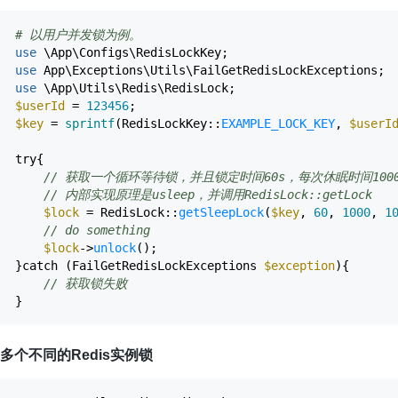
# 以用户并发锁为例。
use
\App\Configs\RedisLockKey
;
use
App\Exceptions\Utils\FailGetRedisLockExceptions
;
use
\App\Utils\Redis\RedisLock
;
$userId
=
123456
;
$key
=
sprintf
(
RedisLockKey
::
EXAMPLE_LOCK_KEY
,
$userI
try
{
// 获取一个循环等待锁，并且锁定时间60s，每次休眠时间1000微秒(
// 内部实现原理是usleep，并调用RedisLock::getLock
$lock
=
RedisLock
::
getSleepLock
(
$key
,
60
,
1000
,
1
// do something
$lock
->
unlock
(
)
;
}
catch
(
FailGetRedisLockExceptions
$exception
)
{
// 获取锁失败
}
多个不同的Redis实例锁