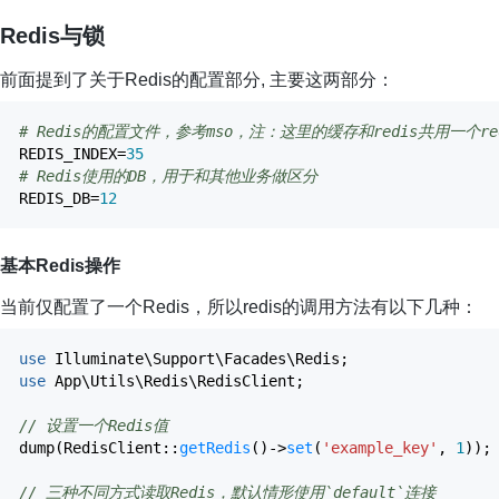
Redis与锁
前面提到了关于Redis的配置部分, 主要这两部分：
# Redis的配置文件，参考mso，注：这里的缓存和redis共用一个re
REDIS_INDEX
=
35
# Redis使用的DB，用于和其他业务做区分
REDIS_DB
=
12
基本Redis操作
当前仅配置了一个Redis，所以redis的调用方法有以下几种：
use
Illuminate\Support\Facades\Redis
;
use
App\Utils\Redis\RedisClient
;
// 设置一个Redis值
dump
(
RedisClient
::
getRedis
(
)
->
set
(
'example_key'
,
1
)
)
;
// 三种不同方式读取Redis，默认情形使用`default`连接