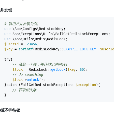
并发锁
# 以用户并发锁为例。
use
\App\Configs\RedisLockKey
;
use
App\Exceptions\Utils\FailGetRedisLockExceptions
;
use
\App\Utils\Redis\RedisLock
;
$userId
=
123456
;
$key
=
sprintf
(
RedisLockKey
::
EXAMPLE_LOCK_KEY
,
$userI
try
{
// 获取一个锁，并且锁定时间60s
$lock
=
RedisLock
::
getLock
(
$key
,
60
)
;
// do something
$lock
->
unlock
(
)
;
}
catch
(
FailGetRedisLockExceptions
$exception
)
{
// 获取锁失败
}
循环等待锁