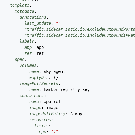
template
:
metadata
:
annotations
:
last_update
:
""
"traffic.sidecar.istio.io/excludeOutboundPorts
"traffic.sidecar.istio.io/includeOutboundIPRan
labels
:
app
:
app
ref
:
ref
spec
:
volumes
:
- name
:
sky-agent
emptyDir
:
{
}
imagePullSecrets
:
- name
:
harbor-registry-key
containers
:
- name
:
app-ref
image
:
image
imagePullPolicy
:
Always
resources
:
limits
:
cpu
:
"2"