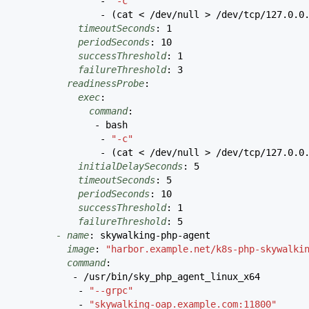
-
"-c"
-
(
cat < /dev/null > /dev/tcp/127.0.0
timeoutSeconds
:
1
periodSeconds
:
10
successThreshold
:
1
failureThreshold
:
3
readinessProbe
:
exec
:
command
:
- bash
-
"-c"
-
(
cat < /dev/null > /dev/tcp/127.0.0
initialDelaySeconds
:
5
timeoutSeconds
:
5
periodSeconds
:
10
successThreshold
:
1
failureThreshold
:
5
- name
:
skywalking-php-agent
image
:
"harbor.example.net/k8s-php-skywalki
command
:
- /usr/bin/sky_php_agent_linux_x64
-
"--grpc"
-
"skywalking-oap.example.com:11800"