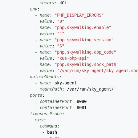
memory
:
4Gi
env
:
- name
:
"PHP_DISPLAY_ERRORS"
value
:
"0"
- name
:
"php.skywalking.enable"
value
:
"1"
- name
:
"php.skywalking.version"
value
:
"6"
- name
:
"php.skywalking.app_code"
value
:
"k8s-php-api"
- name
:
"php.skywalking.sock_path"
value
:
"/var/run/sky_agent/sky_agent.so
volumeMounts
:
- name
:
sky-agent
mountPath
:
/var/run/sky_agent/
ports
:
- containerPort
:
8080
- containerPort
:
8081
livenessProbe
:
exec
:
command
:
- bash