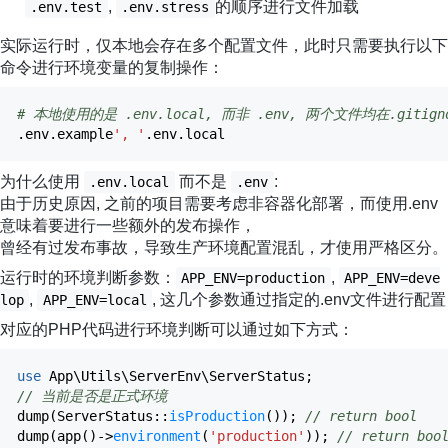
,
的顺序进行文件加载
.env.test
.env.stress
实际运行时，仅本地会存在多个配置文件，此时只需要执行以下
命令进行环境变量的复制操作：
# 本地使用的是 .env.local, 而非 .env, 两个文件均在.git
.env.example
', '
.env.local
为什么使用
而不是
:
.env.local
.env
由于历史原因, 之前的项目需要考虑非容器化部署，而使用.env
意味着要进行一些额外的发布操作，
曾经有过发布事故，导致生产环境配置混乱，才使用严格区分。
运行时的环境判断参数：
,
APP_ENV=production
APP_ENV=deve
,
, 这几个参数通过指定的.env文件进行配置
lop
APP_ENV=local
对应的PHP代码进行环境判断可以通过如下方式：
use
App\Utils\ServerEnv\ServerStatus
;
// 当前是否是正式环境
dump
(
ServerStatus
::
isProduction
(
)
)
;
// return bool
dump
(
app
(
)
->
environment
(
'production'
)
)
;
// return boo