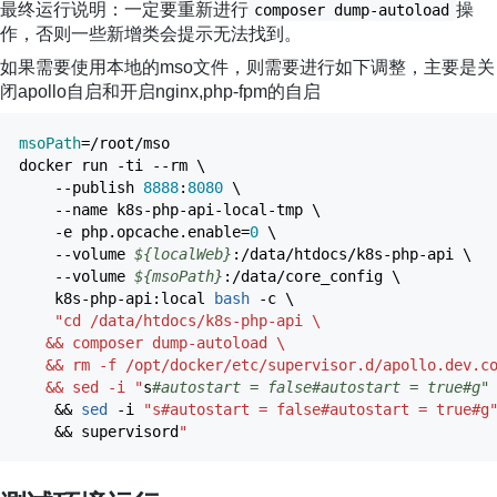
最终运行说明：一定要重新进行
操
composer dump-autoload
作，否则一些新增类会提示无法找到。
如果需要使用本地的mso文件，则需要进行如下调整，主要是关
闭apollo自启和开启nginx,php-fpm的自启
msoPath
=
/
root
/
mso
docker run
-ti
--rm
\
--publish
8888
:
8080
\
--name
k8s-php-api-local-tmp \
-e
php.opcache.enable=
0
\
--volume
${localWeb}
:
/
data
/
htdocs
/
k8s-php-api \
--volume
${msoPath}
:
/
data
/
core_config \
k8s-php-api:local
bash
-c
\
"cd /data/htdocs/k8s-php-api
\
&& composer dump-autoload
\
&& rm -f /opt/docker/etc/supervisor.d/apollo.dev.c
&& sed -i "
s
#autostart = false#autostart = true#g"
&&
sed
-i
"s#autostart = false#autostart = true#g
&&
supervisord
"