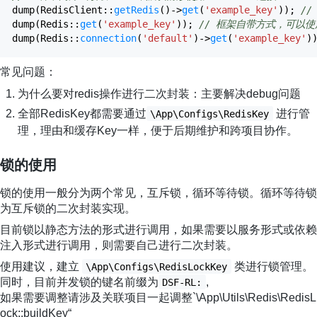
dump
(
RedisClient
::
getRedis
(
)
->
get
(
'example_key'
)
)
;
//
dump
(
Redis
::
get
(
'example_key'
)
)
;
// 框架自带方式，可以使
dump
(
Redis
::
connection
(
'default'
)
->
get
(
'example_key'
)
常见问题：
为什么要对redis操作进行二次封装：主要解决debug问题
全部RedisKey都需要通过
进行管
\App\Configs\RedisKey
理，理由和缓存Key一样，便于后期维护和跨项目协作。
锁的使用
锁的使用一般分为两个常见，互斥锁，循环等待锁。循环等待锁
为互斥锁的二次封装实现。
目前锁以静态方法的形式进行调用，如果需要以服务形式或依赖
注入形式进行调用，则需要自己进行二次封装。
使用建议，建立
类进行锁管理。
\App\Configs\RedisLockKey
同时，目前并发锁的键名前缀为
,
DSF-RL:
如果需要调整请涉及关联项目一起调整`\App\Utils\Redis\RedisL
ock::buildKey“