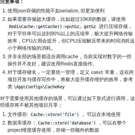
注意事项：
使用json存储的性能不如serialize, 但更加便利
如果需要存储超大缓存，比如超过10KB的数据，请使用
进行压缩存储，
RedisCache::getCache()->putGz, getGz
对于字符串可以达到90%以上的压缩率，极大提升网络传输
效率，CPU占用会提升，但CPU压缩解压带来的时间消耗远
小于网络传输的消耗。
并非全部的场景都适合调用cache，当前实现对数字的一些
操作并不友好，建议改用Redis直接操作。
对于缓存键名，一定要统一管理，定义
常量，这在跨
const
项目开发与缓存写作中，将极大提升缓存维护的效率，参考
类
\App\Configs\CacheKey
对于需要使用其他缓存的场景，可以通过如下形式进行调用，这
些缓存将不被其他项目共享：
文件缓存:
， 可以在本地使用
Cache::store('file')
数据库缓存：
，可以在整个
Cache::store('database')
project维度缓存使用，存储一些额外的数据