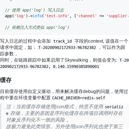
// 使用 app('log') 写入日志
app
(
'log'
)
->
info
(
'test-info'
,
[
'channel'
=>
'supplier
// 依赖注入方式类似 app('log')
写入日志的过程中会添加
字段的context, 该值在一个
track_id
请求中固定，如：
，可以作为跟
T-20200902172933-96782382
踪参数，
同时，在链路跟踪中如果启用了Skywalking，则值会变为:
T-20
200902172933-96782382, 0.140.15990385890001
缓存
目前缓存使用自定义驱动，用来解决缓存debug的问题，使用过
程中要在环境变量中配置
CACHE_DRIVER=redis-self
注：当前缓存存储使用json格式，特意不使用
serializ
存储，主要的原因是序列化缓存在跨项目调用时存在
e
对象反序列化不一致的风险，
故极力避免此类情形。另外使用json序列化也便于第三