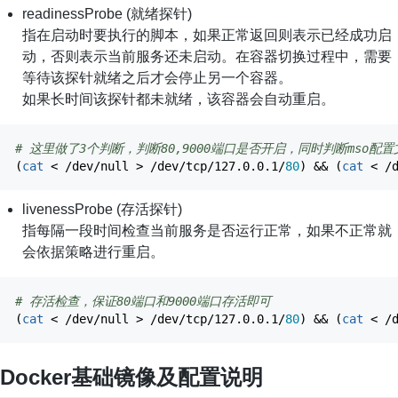
readinessProbe (就绪探针)
指在启动时要执行的脚本，如果正常返回则表示已经成功启
动，否则表示当前服务还未启动。在容器切换过程中，需要
等待该探针就绪之后才会停止另一个容器。
如果长时间该探针都未就绪，该容器会自动重启。
# 这里做了3个判断，判断80,9000端口是否开启，同时判断mso配
(
cat
<
/
dev
/
null
>
/
dev
/
tcp
/
127.0.0.1
/
80
)
&&
(
cat
<
/
livenessProbe (存活探针)
指每隔一段时间检查当前服务是否运行正常，如果不正常就
会依据策略进行重启。
# 存活检查，保证80端口和9000端口存活即可
(
cat
<
/
dev
/
null
>
/
dev
/
tcp
/
127.0.0.1
/
80
)
&&
(
cat
<
/
Docker基础镜像及配置说明