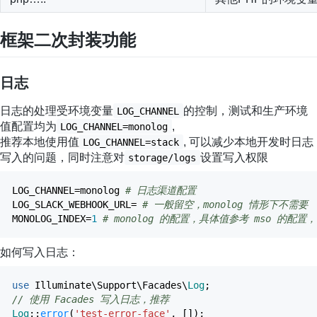
框架二次封装功能
日志
日志的处理受环境变量
的控制，测试和生产环境
LOG_CHANNEL
值配置均为
,
LOG_CHANNEL=monolog
推荐本地使用值
, 可以减少本地开发时日志
LOG_CHANNEL=stack
写入的问题，同时注意对
设置写入权限
storage/logs
LOG_CHANNEL
=
monolog
# 日志渠道配置
LOG_SLACK_WEBHOOK_URL
=
# 一般留空，monolog 情形下不需要
MONOLOG_INDEX
=
1
# monolog 的配置，具体值参考 mso 的配置
如何写入日志：
use
Illuminate\Support\Facades\
Log
;
// 使用 Facades 写入日志，推荐
Log
::
error
(
'test-error-face'
,
[
]
)
;