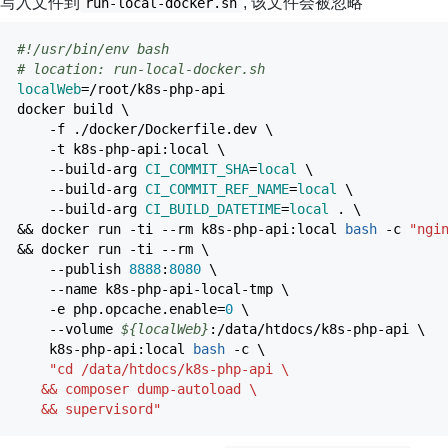
写入文件到
, 该文件会被忽略
run-local-docker.sh
#!/usr/bin/env bash
# location: run-local-docker.sh
localWeb
=
/
root
/
k8s-php-api
docker build \
-f
.
/
docker
/
Dockerfile.dev \
-t
k8s-php-api:local \
--build-arg
CI_COMMIT_SHA
=
local
\
--build-arg
CI_COMMIT_REF_NAME
=
local
\
--build-arg
CI_BUILD_DATETIME
=
local
. \
&&
docker run
-ti
--rm
k8s-php-api:local
bash
-c
"ngi
&&
docker run
-ti
--rm
\
--publish
8888
:
8080
\
--name
k8s-php-api-local-tmp \
-e
php.opcache.enable=
0
\
--volume
${localWeb}
:
/
data
/
htdocs
/
k8s-php-api \
k8s-php-api:local
bash
-c
\
"cd /data/htdocs/k8s-php-api
\
&& composer dump-autoload
\
&& supervisord"