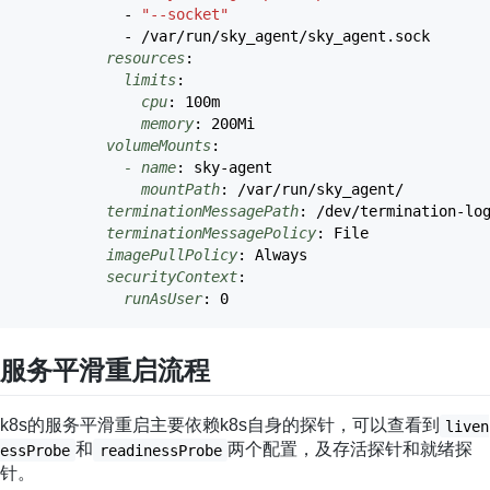
-
"--socket"
- /var/run/sky_agent/sky_agent.sock
resources
:
limits
:
cpu
:
100m
memory
:
200Mi
volumeMounts
:
- name
:
sky-agent
mountPath
:
/var/run/sky_agent/
terminationMessagePath
:
/dev/termination-lo
terminationMessagePolicy
:
File
imagePullPolicy
:
Always
securityContext
:
runAsUser
:
0
服务平滑重启流程
k8s的服务平滑重启主要依赖k8s自身的探针，可以查看到
liven
和
两个配置，及存活探针和就绪探
essProbe
readinessProbe
针。