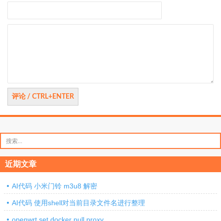
评
论
搜
索：
近期文章
AI代码 小米门铃 m3u8 解密
AI代码 使用shell对当前目录文件名进行整理
openwrt set docker pull proxy