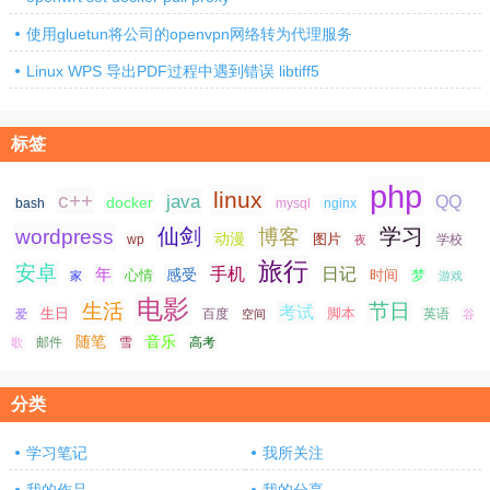
使用gluetun将公司的openvpn网络转为代理服务
Linux WPS 导出PDF过程中遇到错误 libtiff5
标签
php
linux
c++
java
QQ
docker
nginx
bash
mysql
仙剑
学习
wordpress
博客
动漫
图片
学校
wp
夜
旅行
安卓
手机
日记
年
感受
心情
时间
梦
家
游戏
电影
生活
节日
考试
生日
脚本
爱
百度
空间
英语
谷
随笔
音乐
高考
歌
邮件
雪
分类
学习笔记
我所关注
我的作品
我的分享