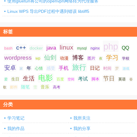
使用gluetun将公司的openvpn网络转为代理服务
Linux WPS 导出PDF过程中遇到错误 libtiff5
标签
php
linux
c++
java
QQ
docker
nginx
bash
mysql
仙剑
学习
wordpress
博客
动漫
图片
学校
wp
夜
旅行
安卓
手机
日记
年
感受
心情
时间
梦
家
游戏
电影
生活
节日
考试
生日
脚本
爱
百度
空间
英语
谷
随笔
音乐
高考
歌
邮件
雪
分类
学习笔记
我所关注
我的作品
我的分享