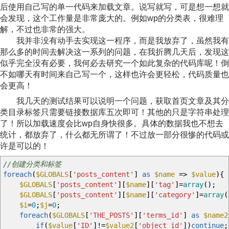
后使用自己写的单一代码来加载文章。说写就写，可是想一想就
会发现，这个工作量是非常庞大的。例如wp的分类表，很难理
解，不过也非常的强大。
我并非没有动手去实现这一程序，而是我放弃了，虽然我有
那么多的时间去解决这一系列的问题，在我折腾几天后，发现这
似乎完全没有必要，我何必去研究一个如此复杂的代码库呢！倒
不如哪天有时间来自己写一个，这样也许会更轻松，代码质量也
会更高！
我几天的测试结果可以说明一个问题，获取首页文章及其分
类目录标签只需要链接数据库五次即可！其他的只是字符串处理
了！所以加载速度会比wp自身快很多。具体的数据我也不想去
统计，都放弃了，什么都无所谓了！不过放一部分很惨的代码或
许是可以的！
//创建分类和标签
foreach
(
$GLOBALS
[
'posts_content'
]
as
$name
=>
$value
)
{
$GLOBALS
[
'posts_content'
]
[
$name
]
[
'tag'
]
=
array
(
)
;
$GLOBALS
[
'posts_content'
]
[
$name
]
[
'category'
]
=
array
(
$i
=
0
;
$j
=
0
;
foreach
(
$GLOBALS
[
'THE_POSTS'
]
[
'terms_id'
]
as
$name2
if
(
$value
[
'ID'
]
!=
$value2
[
'object_id'
]
)
continue
;