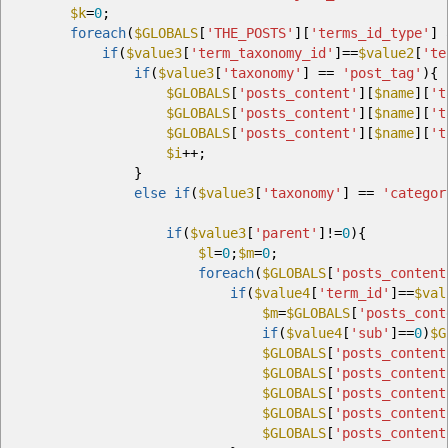
$k
=
0
;
foreach
(
$GLOBALS
[
'THE_POSTS'
]
[
'terms_id_type'
]
if
(
$value3
[
'term_taxonomy_id'
]
==
$value2
[
'te
if
(
$value3
[
'taxonomy'
]
==
'post_tag'
)
{
$GLOBALS
[
'posts_content'
]
[
$name
]
[
't
$GLOBALS
[
'posts_content'
]
[
$name
]
[
't
$GLOBALS
[
'posts_content'
]
[
$name
]
[
't
$i
++;
}
else
if
(
$value3
[
'taxonomy'
]
==
'categor
if
(
$value3
[
'parent'
]
!=
0
)
{
$l
=
0
;
$m
=
0
;
foreach
(
$GLOBALS
[
'posts_content
if
(
$value4
[
'term_id'
]
==
$val
$m
=
$GLOBALS
[
'posts_cont
if
(
$value4
[
'sub'
]
==
0
)
$G
$GLOBALS
[
'posts_content
$GLOBALS
[
'posts_content
$GLOBALS
[
'posts_content
$GLOBALS
[
'posts_content
$GLOBALS
[
'posts_content