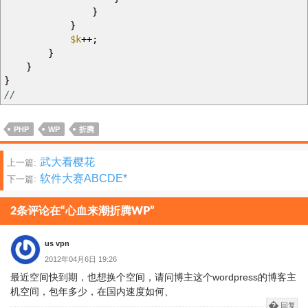
}
}
$k
++;
}
}
}
//
PHP
WP
折腾
文
武大看樱花
上一篇:
软件大赛ABCDE*
下一篇:
章
分
2条评论在“心血来潮折腾WP”
页
us vpn
2012年04月6日 19:26
最近空间快到期，也想换个空间，请问博主这个wordpress的博客主
机空间，包年多少，在国内速度如何、
回复