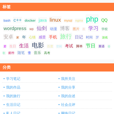
标签
php
linux
c++
java
QQ
docker
nginx
bash
mysql
仙剑
学习
wordpress
博客
动漫
图片
学校
wp
夜
旅行
安卓
手机
日记
年
感受
心情
时间
梦
家
游戏
电影
生活
节日
考试
生日
脚本
爱
百度
空间
英语
谷
随笔
音乐
高考
歌
邮件
雪
分类
学习笔记
我所关注
我的作品
我的分享
我的旅行
我的自述
生活日记
社会点评
私人日记
网络日记