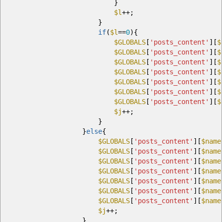
}
$l
++;
}
if
(
$l
==
0
)
{
$GLOBALS
[
'posts_content'
]
[
$
$GLOBALS
[
'posts_content'
]
[
$
$GLOBALS
[
'posts_content'
]
[
$
$GLOBALS
[
'posts_content'
]
[
$
$GLOBALS
[
'posts_content'
]
[
$
$GLOBALS
[
'posts_content'
]
[
$
$GLOBALS
[
'posts_content'
]
[
$
$j
++;
}
}
else
{
$GLOBALS
[
'posts_content'
]
[
$name
$GLOBALS
[
'posts_content'
]
[
$name
$GLOBALS
[
'posts_content'
]
[
$name
$GLOBALS
[
'posts_content'
]
[
$name
$GLOBALS
[
'posts_content'
]
[
$name
$GLOBALS
[
'posts_content'
]
[
$name
$GLOBALS
[
'posts_content'
]
[
$name
$j
++;
}