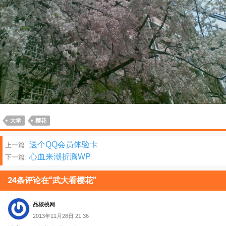
大学
樱花
文
送个QQ会员体验卡
上一篇:
心血来潮折腾WP
下一篇:
章
分
24条评论在“武大看樱花”
页
品核桃网
2013年11月28日 21:36