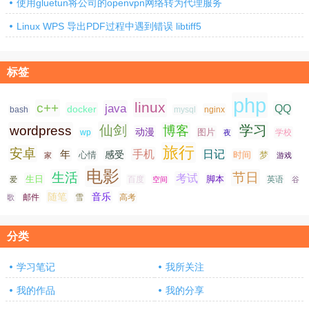
使用gluetun将公司的openvpn网络转为代理服务
Linux WPS 导出PDF过程中遇到错误 libtiff5
标签
php
linux
c++
java
QQ
docker
nginx
bash
mysql
仙剑
学习
wordpress
博客
动漫
图片
学校
wp
夜
旅行
安卓
手机
日记
年
感受
心情
时间
梦
家
游戏
电影
生活
节日
考试
生日
脚本
爱
百度
空间
英语
谷
随笔
音乐
高考
歌
邮件
雪
分类
学习笔记
我所关注
我的作品
我的分享